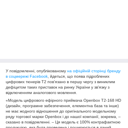
У повідомленні, опублікованому
на офіційній сторінці бренду
в соцмережі Facebook
, йдеться, що поява підроблених
цифрових тюнерів Т2 пов'язано в першу чергу з виниклим
дефіцитом таких приставок на ринку України у зв'язку з
відключенням аналогового мовлення.
«Модель цифрового ефірного приймача Openbox T2-168 HD
(дизайн, програмне забезпечення, елементна база та інше)
не має жодного відношення до оригінального модельному
ряду торгової марки Openbox і до нашої компанії, зокрема, –
сказано в повідомленні. – Ця модель є 100% контрафактною
продукцією, яка була проведена і поширюється в даний