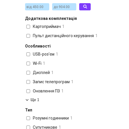
Додаткова комплектація
Картоприймач
1
Пульт дистанційного керування
1
Особливості
USB-роз'єм
1
Wi-Fi
1
Дисплей
1
Запис телепрограм
1
Оновлення ПЗ
1
Ще 1
Тип
Розумні годинники
1
Супутникове
1