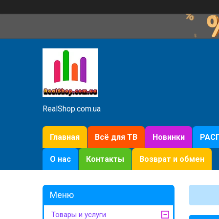
RealShop.com.ua
Главная
Всё для ТВ
Новинки
РАС
О нас
Контакты
Возврат и обмен
Товары и услуги