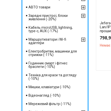
АВТО товари
Зарядні пристрої, блоки
живлення (-20%)
Jefers
Lan/I
Кабель microUSB, lightning,
проши
type-c, AUX (-17%)
798,9
Маршрутизатори і Wi-fi
адаптери
Немає 
Електробритви, машинки для
стрижки (-11%)
Годинник смарт і фітнес
браслети (-10%)
Техніка для краси та догляду
(-10%)
Мишки, клавіатури (-10%)
Відеонагляд (-10%)
Мережевий фільтр (-11%)