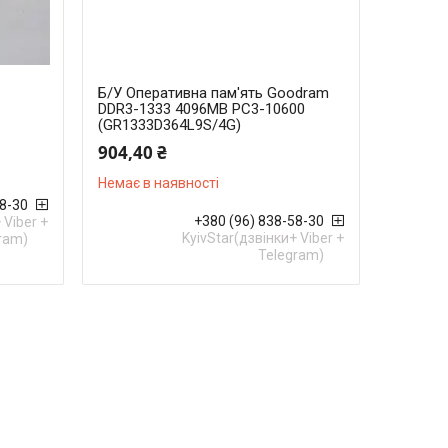
Б/У Оперативна пам'ять Goodram
DDR3-1333 4096MB PC3-10600
(GR1333D364L9S/4G)
904,40 ₴
Немає в наявності
58-30
+380 (96) 838-58-30
 Viber +
KyivStar(дзвінки+ Viber +
ram)
Telegram)