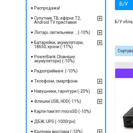
Б/У
Распродажа!
Супутник.ТВ, ефірне Т2,
Б/У обл
Android TV приставки
Ліхтарі, світильники ... (-10%)
Батарейки, акумулятори,
18650, крони (-11%)
PowerBank (Зовнішні
акумулятори) (-10%)
Радіоприймачі (-10%)
Телефони, смартфони
Навушники, гарнітури (-20%)
Флешки USB, HDD(-11%)
Карти пам'яті microSD (-10%)
ДБЖ, UPS (-1000грн)
Колонки акустика (-10%)