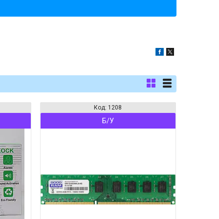
1208
Б/У