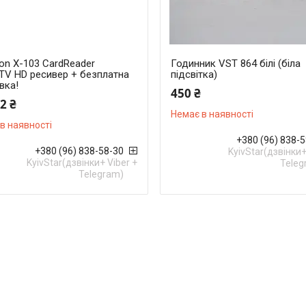
on X-103 CardReader
Годинник VST 864 білі (біла
PTV HD ресивер + безплатна
підсвітка)
вка!
450 ₴
2 ₴
Немає в наявності
в наявності
+380 (96) 838-
+380 (96) 838-58-30
KyivStar(дзвінки+
KyivStar(дзвінки+ Viber +
Teleg
Telegram)