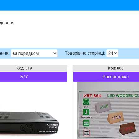
аднання
319
806
Б/У
Распродажа