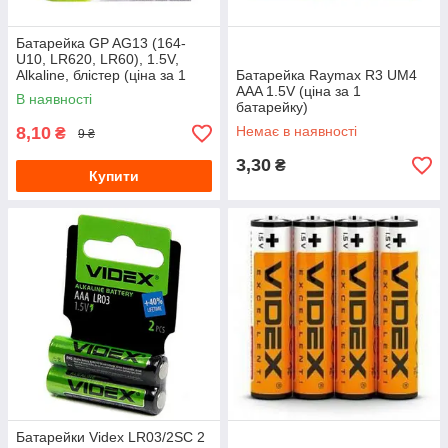
Батарейка GP AG13 (164-
U10, LR620, LR60), 1.5V,
Alkaline, блістер (ціна за 1
Батарейка Raymax R3 UM4
батарейку)
AAA 1.5V (ціна за 1
В наявності
батарейку)
8,10
Немає в наявності
₴
9 ₴
3,30
₴
Купити
Батарейки Videx LR03/2SC 2