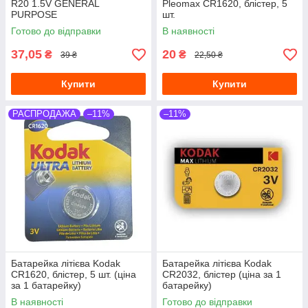
R20 1.5V GENERAL
Pleomax CR1620, блістер, 5
PURPOSE
шт.
Готово до відправки
В наявності
37,05
20
₴
₴
39 ₴
22,50 ₴
Купити
Купити
РАСПРОДАЖА
–11%
–11%
Батарейка літієва Kodak
Батарейка літієва Kodak
CR1620, блістер, 5 шт. (ціна
CR2032, блістер (ціна за 1
за 1 батарейку)
батарейку)
В наявності
Готово до відправки