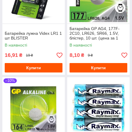
Батарейка GP AG4, 177F-
Батарейка лужна Videx LR1 1
2C10, LR626, SR66, 1.5V,
шт BLISTER
блістер, 10 шт. (цена за 1
бат.)
В наявності
В наявності
16,91
8,10
₴
₴
19 ₴
9 ₴
Купити
Купити
–10%