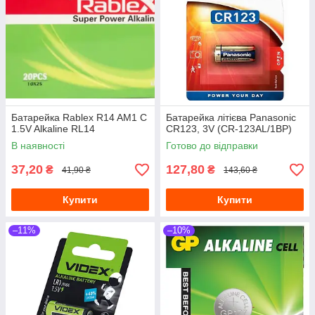
Батарейка Rablex R14 AM1 C
Батарейка літієва Panasonic
1.5V Alkaline RL14
CR123, 3V (CR-123AL/1BP)
В наявності
Готово до відправки
37,20
127,80
₴
₴
41,90 ₴
143,60 ₴
Купити
Купити
–11%
–10%