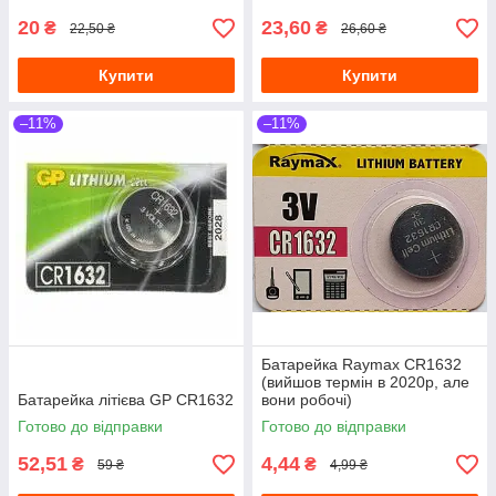
20
23,60
₴
₴
22,50 ₴
26,60 ₴
Купити
Купити
–11%
–11%
Батарейка Raymax CR1632
(вийшов термін в 2020р, але
Батарейка літієва GP CR1632
вони робочі)
Готово до відправки
Готово до відправки
52,51
4,44
₴
₴
59 ₴
4,99 ₴