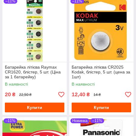
–11%
–11%
Батарейка літієва Raymax
Батарейка літієва CR2025
CR1620, блістер, 5 шт. (Ціна
Kodak, блістер, 5 шт. (цена за
за 1 батарейку)
1шт)
В наявності
В наявності
20
12,40
₴
₴
22,50 ₴
14 ₴
Купити
Купити
–11%
Новинка
–11%