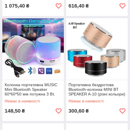
1 075,40
616,40
₴
₴
Колонка портативна MUSIC
Портативна бездротова
Mini Bluetooth Speaker
Bluetooth-колонка MINI BT
60*60*50 мм потужна 3 Вт,
SPEAKER A-10 (різні кольори)
блютус + MicroSD+
Немає в наявності
Немає в наявності
акумулятор S09
148,50
300,60
₴
₴