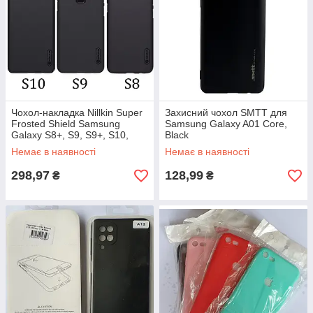
Чохол-накладка Nillkin Super
Захисний чохол SMTT для
Frosted Shield Samsung
Samsung Galaxy A01 Core,
Galaxy S8+, S9, S9+, S10,
Black
S10+ Black
Немає в наявності
Немає в наявності
298,97
128,99
₴
₴