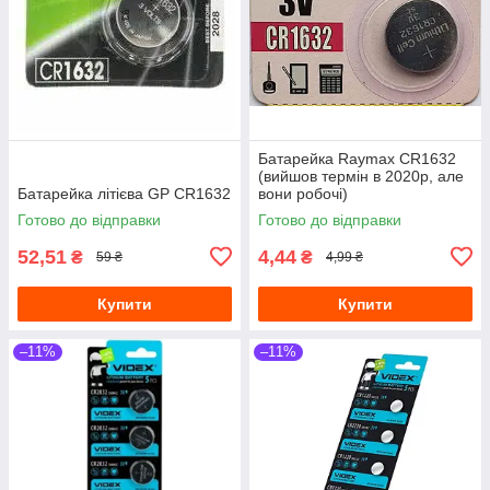
Батарейка Raymax CR1632
(вийшов термін в 2020р, але
Батарейка літієва GP CR1632
вони робочі)
Готово до відправки
Готово до відправки
52,51
4,44
₴
₴
59 ₴
4,99 ₴
Купити
Купити
–11%
–11%