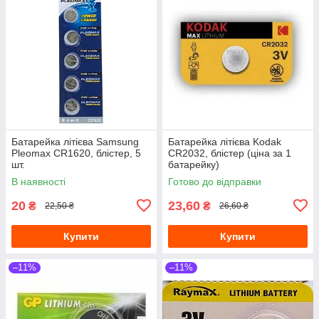
Батарейка літієва Samsung
Батарейка літієва Kodak
Pleomax CR1620, блістер, 5
CR2032, блістер (ціна за 1
шт.
батарейку)
В наявності
Готово до відправки
20
23,60
₴
₴
22,50 ₴
26,60 ₴
Купити
Купити
–11%
–11%