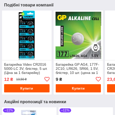
Подібні товари компанії
Батарейка Videx CR2016
Батарейка GP AG4, 177F-
Бата
5000-LC 3V, блістер, 5 шт.
2C10, LR626, SR66, 1.5V,
CR20
(Ціна за 1 батарейку)
блістер, 10 шт. (цена за 1
бата
бат.)
12
9
23,
₴
₴
13,50 ₴
Купити
Купити
Акційні пропозиції та новинки
–11%
–11%