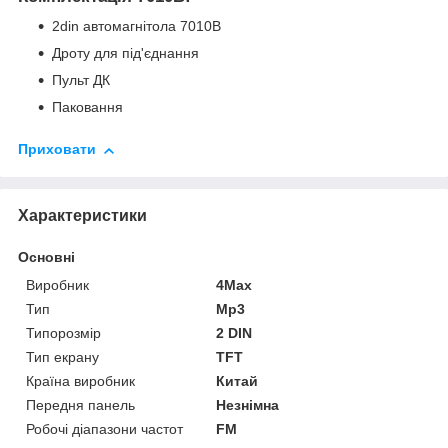
2din автомагнітола 7010B
Дроту для під'єднання
Пульт ДК
Паковання
Приховати
Характеристики
Основні
Виробник
4Max
Тип
Mp3
Типорозмір
2 DIN
Тип екрану
TFT
Країна виробник
Китай
Передня панель
Незнімна
Робочі діапазони частот
FM