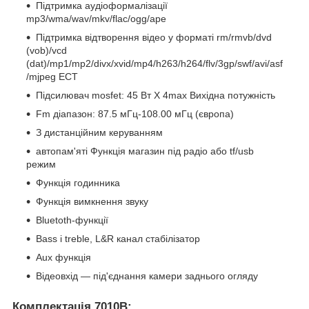
Підтримка аудіоформалізації
mp3/wma/wav/mkv/flac/ogg/ape
Підтримка відтворення відео у форматі rm/rmvb/dvd
(vob)/vcd
(dat)/mp1/mp2/divx/xvid/mp4/h263/h264/flv/3gp/swf/avi/asf
/mjpeg ЕСТ
Підсилювач mosfet: 45 Вт X 4max Вихідна потужність
Fm діапазон: 87.5 мГц-108.00 мГц (європа)
З дистанційним керуванням
автопам'яті Функція магазин під радіо або tf/usb
режим
Функція годинника
Функція вимкнення звуку
Bluetoth-функції
Bass і treble, L&R канал стабілізатор
Aux функція
Відеовхід — під'єднання камери заднього огляду
Комплектація 7010B: