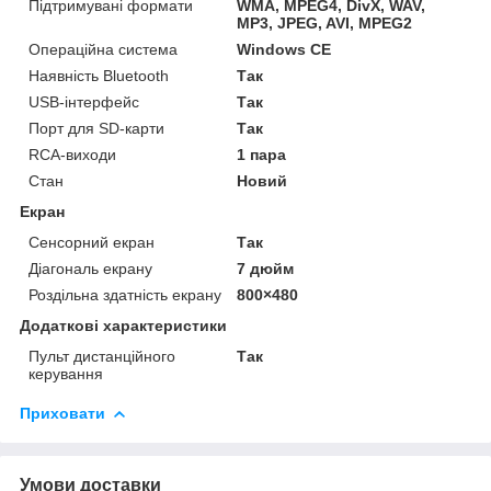
Підтримувані формати
WMA, MPEG4, DivX, WAV,
MP3, JPEG, AVI, MPEG2
Операційна система
Windows CE
Наявність Bluetooth
Так
USB-інтерфейс
Так
Порт для SD-карти
Так
RCA-виходи
1 пара
Стан
Новий
Екран
Сенсорний екран
Так
Діагональ екрану
7 дюйм
Роздільна здатність екрану
800×480
Додаткові характеристики
Пульт дистанційного
Так
керування
Приховати
Умови доставки