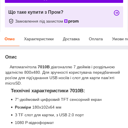
Що таке купити з Пром?
Замовлення під захистом
Опис
Характеристики
Доставка
Оплата
Умови п
Опис
Автомагнітола
7010B
діагоналлю 7 дюймів і роздільною
здатністю 800х480. Для зручності користувача передбачений
роз'єм для під'єднання USB носіїв і слот для карти пам'яті
microSD.
Технічні характеристики 7010B:
7"-дюймовий цифровий TFT сенсорний екран
Розміри
180х102х64 мм
З TF слот для картки, з USB 2.0 порт
1080 P-відеоформат