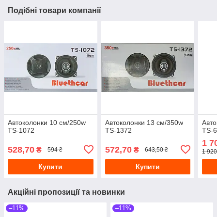
Подібні товари компанії
Автоколонки 10 см/250w
Автоколонки 13 см/350w
Авто
TS-1072
TS-1372
TS-6
1 7
528,70
572,70
₴
₴
594 ₴
643,50 ₴
1 920
Купити
Купити
Акційні пропозиції та новинки
–11%
–11%