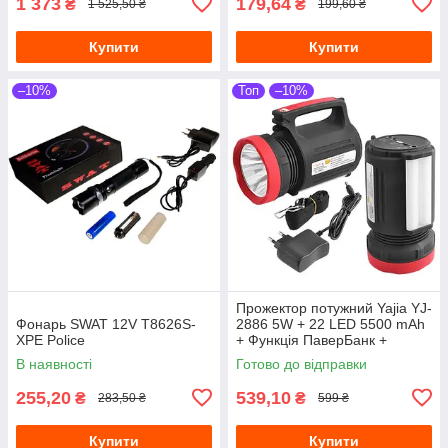
1 373
179,64
₴
₴
1 525,50 ₴
199,60 ₴
Купити
Купити
–10%
Топ
–10%
Прожектор потужний Yajia YJ-
Фонарь SWAT 12V T8626S-
2886 5W + 22 LED 5500 mAh
XPE Police
+ Функція ПаверБанк +
виходи під лампочки
В наявності
Готово до відправки
255,20
539,10
₴
₴
283,50 ₴
599 ₴
Купити
Купити