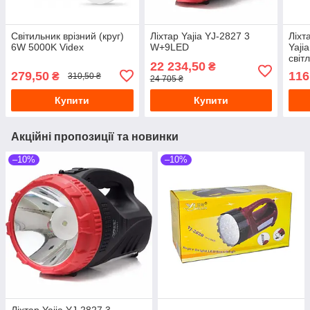
Світильник врізний (круг)
Ліхтар Yajia YJ-2827 3
Ліхт
6W 5000K Videx
W+9LED
Yaji
світ
22 234,50
₴
SM
279,50
116
₴
310,50 ₴
24 705 ₴
Купити
Купити
Акційні пропозиції та новинки
–10%
–10%
Ліхтар Yajia YJ-2827 3