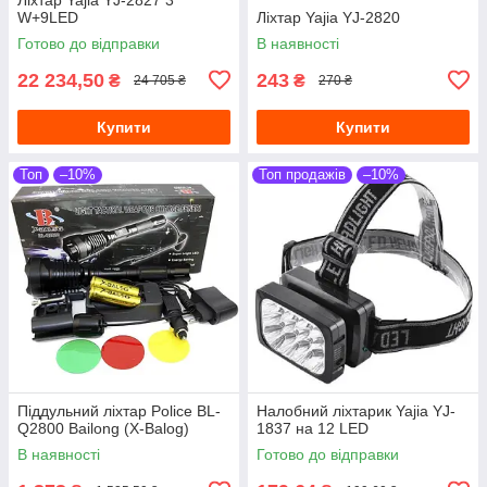
W+9LED
Ліхтар Yajia YJ-2820
Готово до відправки
В наявності
22 234,50
243
₴
₴
24 705 ₴
270 ₴
Купити
Купити
Топ
–10%
Топ продажів
–10%
Піддульний ліхтар Police BL-
Налобний ліхтарик Yajia YJ-
Q2800 Bailong (X-Balog)
1837 на 12 LED
В наявності
Готово до відправки