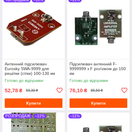
Антенний підсилювач
Підсилювач антенний F-
Eurosky SWA-9999 для
9999999 з F роз'ємом до 150
решітки (сітки) 100-130 км
км
Готово до відправки
Готово до відправки
52,78
76,10
₴
₴
59,30 ₴
85,50 ₴
Купити
Купити
РОЗПРОДАЖ
–11%
–11%