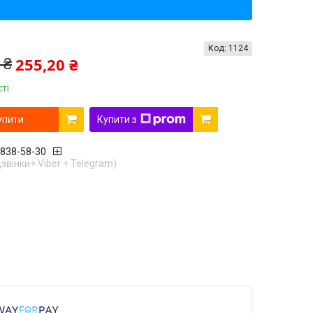
Код:
1124
255,20 ₴
 ₴
ті
упити
Купити з
 838-58-30
дзвінки+ Viber + Telegram)