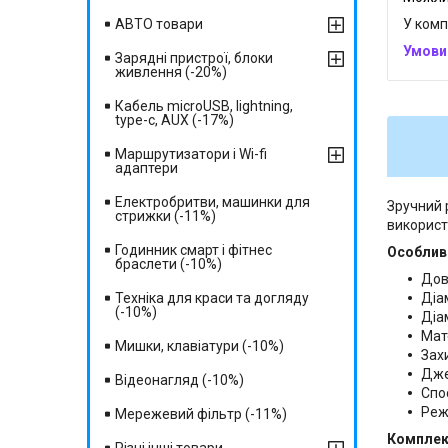
У комп
АВТО товари
Зарядні пристрої, блоки
живлення (-20%)
Кабель microUSB, lightning,
type-c, AUX (-17%)
Маршрутизатори і Wi-fi
адаптери
Електробритви, машинки для
Зручний
стрижки (-11%)
використ
Годинник смарт і фітнес
Особлив
браслети (-10%)
Дов
Техніка для краси та догляду
Діа
(-10%)
Діа
Мат
Мишки, клавіатури (-10%)
Зах
Дже
Відеонагляд (-10%)
Cпо
Реж
Мережевий фільтр (-11%)
Комплек