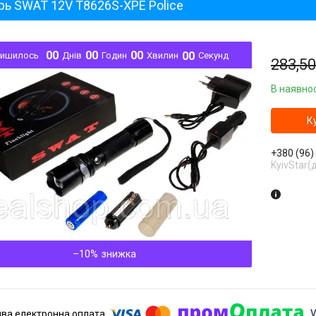
рь SWAT 12V T8626S-XPE Police
0
0
0
0
0
0
0
0
лишилось
Днів
Годин
Хвилин
Секунд
283,50
В наявнос
К
+380 (96)
KyivStar(
–10%