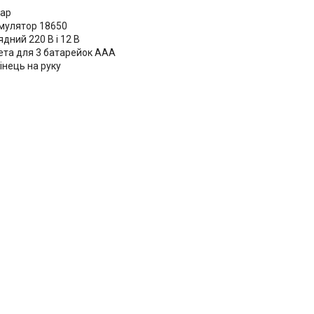
тар
мулятор 18650
дний 220 В і 12 В
ета для 3 батарейок AAA
інець на руку