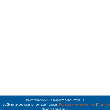
Сайт створений на маркетплейсі
Prom.ua
REALSHOP.com.ua - мобільні аксесуари та трендові товари |
Поскаржитися на контент
|
Політика
Select Language
▼