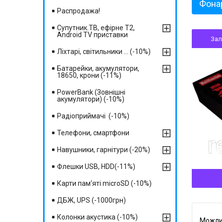
Фона
Распродажа!
Супутник.ТВ, ефірне Т2,
Android TV приставки
За
Ліхтарі, світильники ... (-10%)
Батарейки, акумулятори,
18650, крони (-11%)
PowerBank (Зовнішні
акумулятори) (-10%)
Радіоприймачі (-10%)
Телефони, смартфони
Навушники, гарнітури (-20%)
Флешки USB, HDD(-11%)
Карти пам'яті microSD (-10%)
ДБЖ, UPS (-1000грн)
Колонки акустика (-10%)