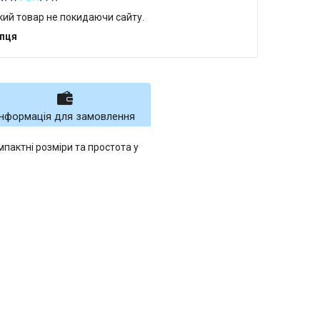
який товар не покидаючи сайту.
упця
Інформація для замовлення
мпактні розміри та простота у