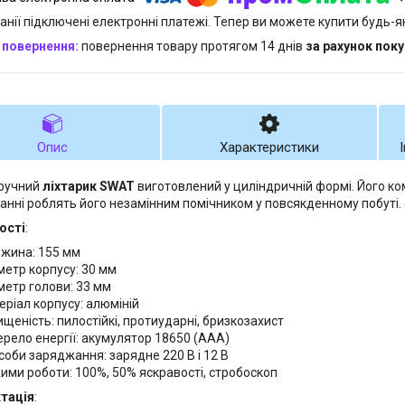
анії підключені електронні платежі. Тепер ви можете купити будь-
повернення товару протягом 14 днів
за рахунок пок
Опис
Характеристики
 ручний
ліхтарик SWAT
виготовлений у циліндричній формі. Його ко
анні роблять його незамінним помічником у повсякденному побуті.
ості
:
жина: 155 мм
метр корпусу: 30 мм
метр голови: 33 мм
еріал корпусу: алюміній
ищеність: пилостійкі, протиударні, бризкозахист
рело енергії: акумулятор 18650 (AAA)
соби заряджання: зарядне 220 В і 12 В
ими роботи: 100%, 50% яскравості, стробоскоп
тація
: