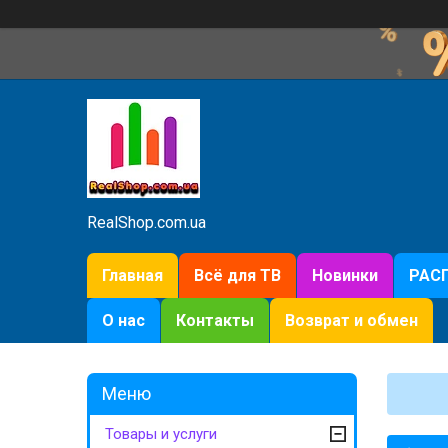
RealShop.com.ua
Главная
Всё для ТВ
Новинки
РАС
О нас
Контакты
Возврат и обмен
Товары и услуги