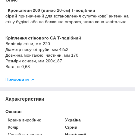
Кронштейн 200
(винос 20-см)
Т-подібний
сірий
призначений для встановлення супутникової антени на
стіну будівлі або на балконна огорожа, якщо вона капітальна.
Кріплення стінового СА Т-подібний
Виліт від стіни, мм 220
Діаметр несучої труби, мм 42x2
Довжина монтажної частини, мм 170
Розміри основи, мм 200x187
Вага, кг 0,68
Приховати
Характеристики
Основні
Країна виробник
Україна
Колір
Сірий
Спосіб установки
Настінний