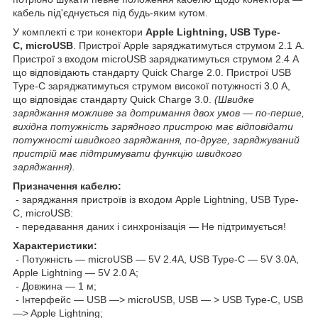
кабель під'єднується під будь-яким кутом.
У комплекті є три конектори
Apple Lightning, USB Type-
C, microUSB
. Пристрої Apple заряджатимуться струмом 2.1 A.
Пристрої з входом microUSB заряджатимуться струмом 2.4 A
що відповідають стандарту Quick Charge 2.0. Пристрої USB
Type-C заряджатимуться струмом високої потужності 3.0 A,
що відповідає стандарту Quick Charge 3.0.
(Швидке
заряджання можливе за дотримання двох умов — по-перше,
вихідна потужність зарядного пристрою має відповідати
потужності швидкого заряджання, по-друге, заряджуваний
пристрій має підтримувати функцію швидкого
заряджання).
Призначення кабелю:
- заряджання пристроїв із входом Apple Lightning, USB Type-
C, microUSB:
- передавання даних і синхронізація — Не підтримується!
Характеристики:
- Потужність — microUSB — 5V 2.4A, USB Type-C — 5V 3.0A,
Apple Lightning — 5V 2.0 A;
- Довжина — 1 м;
- Інтерфейс — USB —> microUSB, USB — > USB Type-C, USB
—> Apple Lightning;