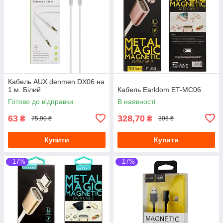
Кабель AUX denmen DX06 на
1 м. Білий
Кабель Earldom ET-MC06
Готово до відправки
В наявності
63
328,70
₴
₴
75,90 ₴
396 ₴
Купити
Купити
–17%
–17%