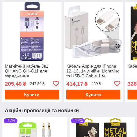
Магнітний кабель 3в1
Кабель Apple для iPhone
Кабе
QIHANG QH-C11 для
12, 13, 14 лінійки Lightning
заряджання
to USB-C Cable 1 м.
Lightning/microUSB/Type-C
(MQGJ2ZM/A) Model
205,40
414,17
328
₴
₴
247,50 ₴
499 ₴
1 м. Silver
A1703
Купити
Купити
Акційні пропозиції та новинки
–17%
–17%