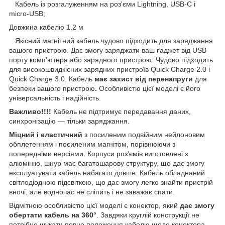
Кабель із розгалуженням на роз'єми Lightning, USB-C і
micro-USB;
Довжина кабелю 1.2 м
Якісний магнітний кабель чудово підходить для заряджання
вашого пристрою. Дає змогу заряджати ваш ґаджет від USB
порту комп'ютера або зарядного пристрою. Чудово підходить
для високошвидкісних зарядних пристроїв Quick Charge 2.0 і
Quick Charge 3.0. Кабель
має захист від перенапруги
для
безпеки вашого пристрою
.
Особливістю цієї моделі є його
універсальність і надійність.
Важливо!!!!
Кабель не підтримує передавання даних,
синхронізацію — тільки заряджання.
Міцний і еластичний
з посиленим подвійним нейлоновим
обплетенням і посиленим магнітом, порівнюючи з
попередніми версіями. Корпуси роз'ємів виготовлені з
алюмінію, шнур має багатошарову структуру, що дає змогу
експлуатувати кабель набагато довше. Кабель обладнаний
світлодіодною підсвіткою, що дає змогу легко знайти пристрій
вночі, але водночас не сліпить і не заважає спати.
Відмітною особливістю цієї моделі є конектор, який
дає змогу
обертати кабель на 360°
. Завдяки круглій конструкції не
потрібно шукати певне положення кабелю щодо конектора —