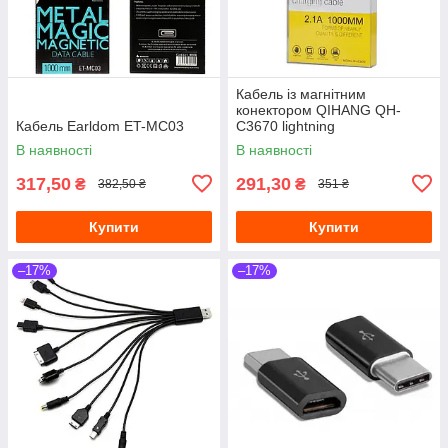
Кабель із магнітним
конектором QIHANG QH-
Кабель Earldom ET-MC03
C3670 lightning
В наявності
В наявності
317,50
291,30
₴
₴
382,50 ₴
351 ₴
Купити
Купити
–17%
–17%