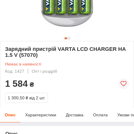
Зарядний пристрій VARTA LCD CHARGER НА
1.5 V (57070)
Немає в наявності
Код: 1427
Опт і роздріб
1 584
₴
1 300,50 ₴
від 2 шт.
Опис
Характеристики
Доставка
Оплата
Умови п
Опис