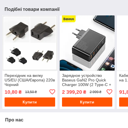
Подібні товари компанії
Перехідник на вилку
Зарядное устройство
Кабе
US/EU (США/Європа) 220в
Baseus GaN2 Pro Quick
на 1
Чорний
Charger 100W (2 Type-C +
2 USB) + Cable - Black
10,80
2 399,20
91,
₴
₴
13,50 ₴
2 999 ₴
(CCGAN2P-L01)
Купити
Купити
Про нас