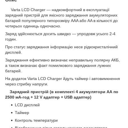
Varta LCD Charger — надкомфортний в експлуатації
зарядний пристрій для якісного заряджання акумуляторних
батарей популярного типорозміру AAA або AA в кількості до
чотирьох одиниць одночасно.
Заряд здійснюється досить швидко — упродовж усього 2-4
годин.
Про статус заряджання інформацію несе рідкокристалічний
дисплей.
Заряджання ефективно визначає неправильну полярну АКБ,
а також визначає факт помилкового заряджання лужних
батарей.
На додаток Varta LCD Charger йдуть таймер і автовимкнення
через стрибку напруги.
Зарядний пристрій (в комплекті 4 акумулятори АА по
2500 мА-год + 12 V адаптер + USB адаптер)
LCD дисплей
Таймер
Контроль температури
Відображення рівня заряду кожного акумулятора