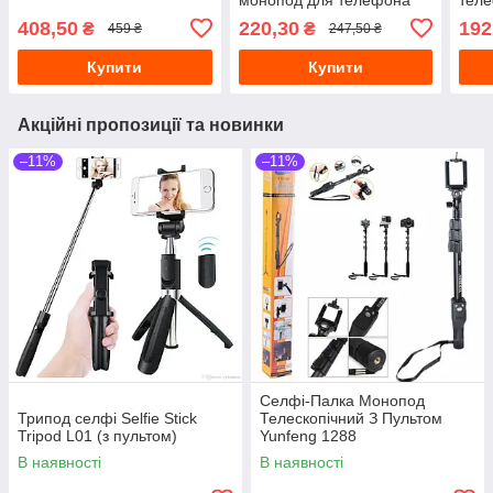
228 
408,50
220,30
192
₴
₴
459 ₴
247,50 ₴
Купити
Купити
Акційні пропозиції та новинки
–11%
–11%
Селфі-Палка Монопод
Трипод селфі Selfie Stick
Телескопічний З Пультом
Tripod L01 (з пультом)
Yunfeng 1288
В наявності
В наявності