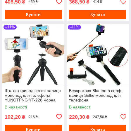
408,50
368,50
₴
₴
459 ₴
414 ₴
Купити
Купити
–11%
–11%
Штатив трипод селфі палиця
Бездротова Bluetooth селфі
монопод для телефона
палиця Selfie монопод для
YUNGTFNG YT-228 Чорна
телефона
В наявності
В наявності
192,20
220,30
₴
₴
216 ₴
247,50 ₴
Купити
Купити