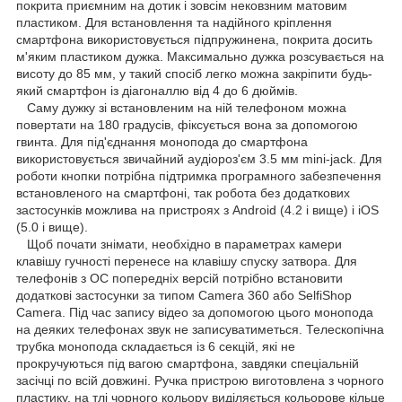
покрита приємним на дотик і зовсім нековзним матовим
пластиком. Для встановлення та надійного кріплення
смартфона використовується підпружинена, покрита досить
м'яким пластиком дужка. Максимально дужка розсувається на
висоту до 85 мм, у такий спосіб легко можна закріпити будь-
який смартфон із діагоналлю від 4 до 6 дюймів.
Саму дужку зі встановленим на ній телефоном можна
повертати на 180 градусів, фіксується вона за допомогою
гвинта. Для під'єднання монопода до смартфона
використовується звичайний аудіороз'єм 3.5 мм mini-jack. Для
роботи кнопки потрібна підтримка програмного забезпечення
встановленого на смартфоні, так робота без додаткових
застосунків можлива на пристроях з Android (4.2 і вище) і iOS
(5.0 і вище).
Щоб почати знімати, необхідно в параметрах камери
клавішу гучності перенесе на клавішу спуску затвора. Для
телефонів з ОС попередніх версій потрібно встановити
додаткові застосунки за типом Camera 360 або SelfiShop
Camera. Під час запису відео за допомогою цього монопода
на деяких телефонах звук не записуватиметься. Телескопічна
трубка монопода складається із 6 секцій, які не
прокручуються під вагою смартфона, завдяки спеціальній
засічці по всій довжині. Ручка пристрою виготовлена з чорного
пластику, на тлі чорного кольору виділяється кольорове кільце