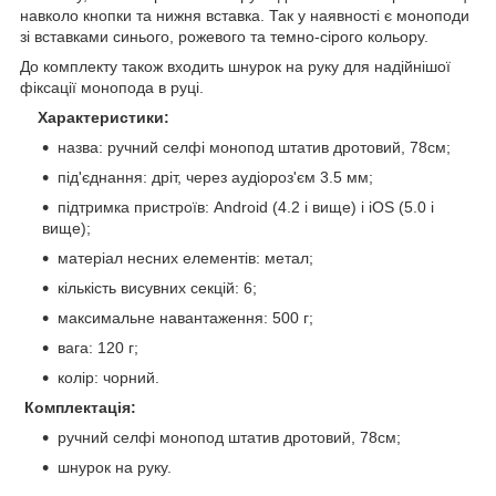
навколо кнопки та нижня вставка. Так у наявності є моноподи
зі вставками синього, рожевого та темно-сірого кольору.
До комплекту також входить шнурок на руку для надійнішої
фіксації монопода в руці.
Характеристики:
назва: ручний селфі монопод штатив дротовий, 78см;
під'єднання: дріт, через аудіороз'єм 3.5 мм;
підтримка пристроїв: Android (4.2 і вище) і iOS (5.0 і
вище);
матеріал несних елементів: метал;
кількість висувних секцій: 6;
максимальне навантаження: 500 г;
вага: 120 г;
колір: чорний.
Комплектація:
ручний селфі монопод штатив дротовий, 78см;
шнурок на руку.