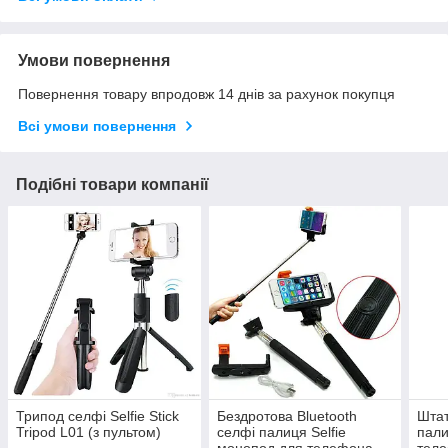
Умови повернення
Повернення товару впродовж 14 днів за рахунок покупця
Всі умови повернення
Подібні товари компанії
Трипод селфі Selfie Stick
Бездротова Bluetooth
Штат
Tripod L01 (з пультом)
селфі палиця Selfie
пали
монопод для телефона
тел