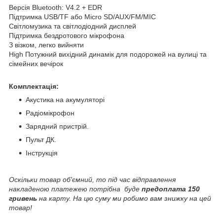
Версія Вluetooth: V4.2 + ЕDR
Підтримка USВ/TF або Micro SD/АUХ/FM/MIC
Світломузика та світлодіодний дисплей
Підтримка бездротового мікрофона
З візком, легко вийняти
High Потужний вихідний динамік для подорожей на вулиці та
сімейних вечірок
Комплектація:
Акустика на акумуляторі
Радіомікрофон
Зарядний пристрій.
Пульт ДК.
Інструкція
Оскільки товар об'ємний, то під час відправлення
накладеною платежею потрібна буде
предоплата
150
гривень
на карту. На цю суму ми робимо вам знижку на цей
товар!