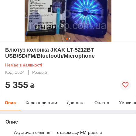
Блютуз колoнкa JKAK LT-5212BT
USB/SD/FM/Bluetooth/Microphone
Немає в наявності
Код: 1524
Роздріб
5 355
₴
Опис
Характеристики
Доставка
Оплата
Умови п
Опис
Акустичaя сидіння — етакокласу FM-paдіо з