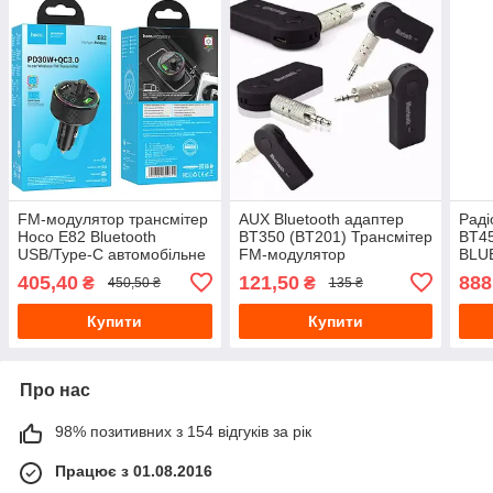
FM-модулятор трансмітер
AUX Bluetooth адаптер
Раді
Hoco E82 Bluetooth
BT350 (BT201) Трансмітер
BT45
USB/Type-C автомобільне
FM-модулятор
BLU
зарядне вус, FM-
пане
405,40
121,50
888
₴
₴
450,50 ₴
135 ₴
трансмітер
FM/
RX-
Купити
Купити
Про нас
98% позитивних з 154 відгуків за рік
Працює з 01.08.2016