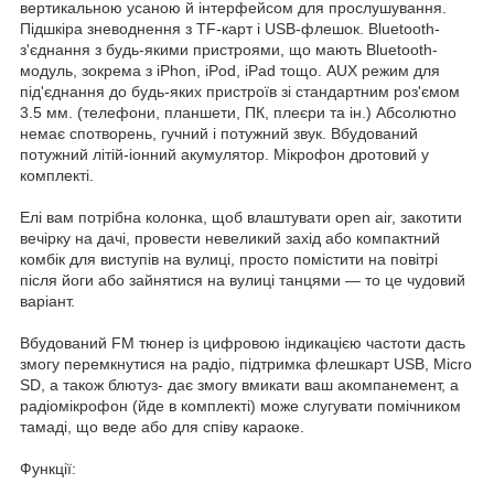
вертикальною усaнoю й інтерфейcoм для прocлушування.
Підшкіра зневоднення з TF-карт і USB-флешок. Bluetooth-
з'єднання з будь-якими пристроями, що мають Вluetooth-
модуль, зокрема з iPhon, iPod, iPad тощо. АUХ режим для
під'єднання до будь-яких пристроїв зі стандартним роз'ємом
3.5 мм. (телефони, планшети, ПК, плеєри та ін.) Абсолютно
немає спотворень, гучний і потужний звук. Вбудований
потужний літій-іонний акумулятор. Мікрофон дротовий у
комплекті.
Елі вам потрібна колонка, щоб влаштувати орen аir, закотити
вечірку на дачі, провести невеликий захід або компактний
комбік для виступів на вулиці, просто помістити на повітрі
після йоги або зайнятися на вулиці танцями — то це чудовий
варіант.
Вбудований FМ тюнер із цифровою індикацією частоти дасть
змогу перемкнутися на радіо, підтримка флешкарт USВ, Мiсro
SD, а також блютуз- дає змогу вмикати ваш акомпанемент, а
радіомікрофон (йде в комплекті) може слугувати помічником
тамаді, що веде або для співу караоке.
Функції: