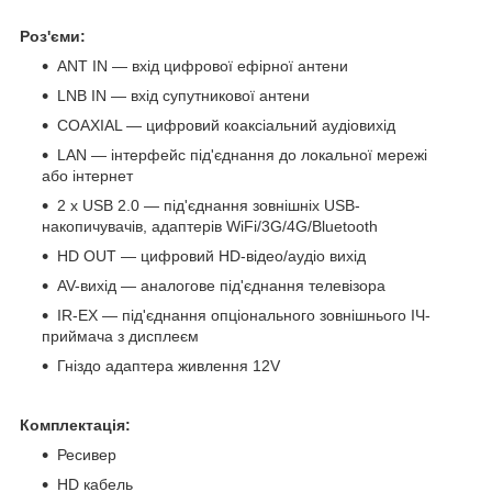
Роз'єми:
ANT IN — вхід цифрової ефірної антени
LNB IN — вхід супутникової антени
COAXIAL — цифровий коаксіальний аудіовихід
LAN — інтерфейс під'єднання до локальної мережі
або інтернет
2 x USB 2.0 — під'єднання зовнішніх USB-
накопичувачів, адаптерів WiFi/3G/4G/Bluetooth
HD OUT — цифровий HD-відео/аудіо вихід
AV-вихід — аналогове під'єднання телевізора
IR-EX — під'єднання опціонального зовнішнього ІЧ-
приймача з дисплеєм
Гніздо адаптера живлення 12V
Комплектація:
Ресивер
HD кабель