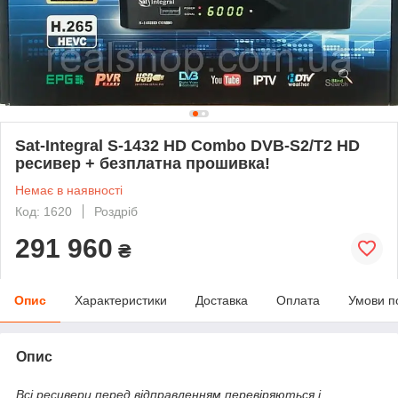
Sat-Integral S-1432 HD Combo DVB-S2/T2 HD
ресивер + безплатна прошивка!
Немає в наявності
Код: 1620
Роздріб
291 960
₴
Опис
Характеристики
Доставка
Оплата
Умови п
Опис
Всі ресивери перед відправленням перевіряються і