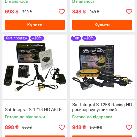
В наявності
В наявності
698
848
₴
₴
799 ₴
949 ₴
Купити
Купити
Хит продаж
–10%
Топ
–10%
Sat-Integral S-1258 Racing HD
Sat-Integral S-1218 HD ABLE
ресивер супутниковий
Готово до відправки
Готово до відправки
898
948
₴
₴
999 ₴
1 049 ₴