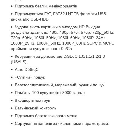
Підтримка безлічі медіаформатів
Підтримуються FAT, FAT32 і NTFS формати USB-
диска або USB-HDD
Чудова якість картинки з виходом HD Вихідна
роздільна здатність: 480i, 480p, 576i, 576p, 720p_50Hz,
720p_60Hz, 1080i_50Hz, 1080i_60Hz, 1080P_24Hz,
1080P_25Hz, 1080P_50Hz, 1080P_60Hz SCPC & MCPC
приймання супутникового Ku/Cа
Керування за допомогою DiSEqC 1.0/1.1/1.2/1.3
(USALS),
Авто DiSEqC
«Сліпий» пошук
Багатосплутниковий, мережевий, ручний пошук.
Пам'ять: 100 супутників і 8000 каналів
8 фаворитних груп
Батьківський контроль
Підтримка багатоязикового меню
Сортування каналів за численними параметрами.