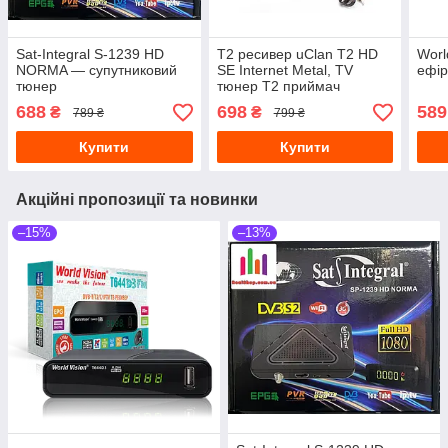
Sat-Integral S-1239 HD
Т2 ресивер uClan T2 HD
Worl
NORMA — супутниковий
SE Internet Metal, TV
ефір
тюнер
тюнер Т2 приймач
688
698
589
₴
₴
789 ₴
799 ₴
Купити
Купити
Акційні пропозиції та новинки
–15%
–13%