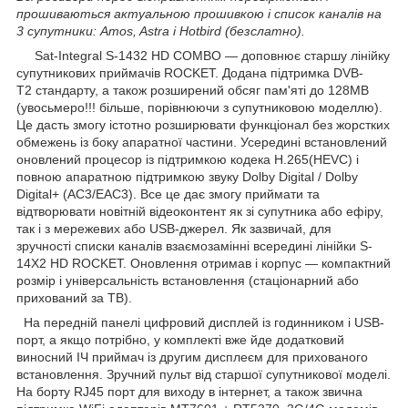
прошиваються актуальною прошивкою і список каналів на
3 супутники: Amos, Astra і Hotbird (безслатно).
Sat-Integral S-1432 HD COMBO — доповнює старшу лінійку
супутникових приймачів ROCKET. Додана підтримка DVB-
T2 стандарту, а також розширений обсяг пам'яті до 128MB
(увосьмеро!!! більше, порівнюючи з супутниковою моделлю).
Це дасть змогу істотно розширювати функціонал без жорстких
обмежень із боку апаратної частини. Усередині встановлений
оновлений процесор із підтримкою кодека H.265(HEVC) і
повною апаратною підтримкою звуку Dolby Digital / Dolby
Digital+ (AC3/EAC3). Все це дає змогу приймати та
відтворювати новітній відеоконтент як зі супутника або ефіру,
так і з мережевих або USB-джерел. Як зазвичай, для
зручності списки каналів взаємозамінні всередині лінійки S-
14X2 HD ROCKET. Оновлення отримав і корпус — компактний
розмір і універсальність встановлення (стаціонарний або
прихований за ТВ).
На передній панелі цифровий дисплей із годинником і USB-
порт, а якщо потрібно, у комплекті вже йде додатковий
виносний ІЧ приймач із другим дисплеєм для прихованого
встановлення. Зручний пульт від старшої супутникової моделі.
На борту RJ45 порт для виходу в інтернет, а також звична