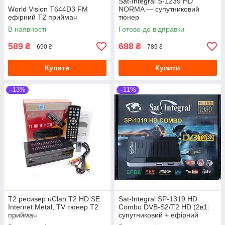
Sat-Integral S-1239 HD
World Vision T644D3 FM
NORMA — супутниковий
ефірний Т2 приймач
тюнер
В наявності
Готово до відправки
589
688
₴
₴
690 ₴
789 ₴
Купити
Купити
–13%
–11%
Т2 ресивер uClan T2 HD SE
Sat-Integral SP-1319 HD
Internet Metal, TV тюнер Т2
Combo DVB-S2/T2 HD (2в1:
приймач
супутниковий + ефірний
тюнер)