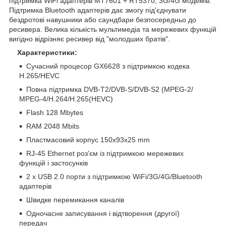
підтримка WiFi адаптерів MT7601 + RT5370, 3G/4G модемів.
Підтримка Bluetooth адаптерів дає змогу під'єднувати
бездротові навушники або саундбари безпосередньо до
ресивера. Велика кількість мультимедіа та мережевих функцій
вигідно відрізняє ресивер від "молодших братів".
Характеристики:
Сучасний процесор GX6628 з підтримкою кодека
H.265/HEVC
Повна підтримка DVB-T2/DVB-S/DVB-S2 (MPEG-2/
MPEG-4/H.264/H.265(HEVC)
Flash 128 Mbytes
RAM 2048 Mbits
Пластмасовий корпус 150x93x25 mm
RJ-45 Ethernet роз'єм із підтримкою мережевих
функцій і застосунків
2 х USB 2.0 порти з підтримкою WiFi/3G/4G/Bluetooth
адаптерів
Швидке перемикання каналів
Одночасне записування і відтворення (другої)
передач