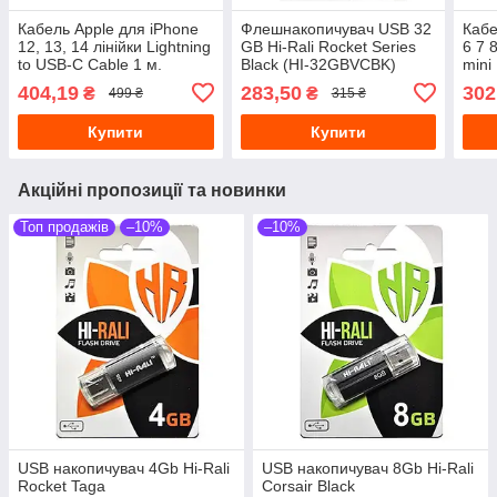
Кабель Apple для iPhone
Флешнакопичувач USB 32
Кабе
12, 13, 14 лінійки Lightning
GB Hi-Rali Rocket Series
6 7 
to USB-C Cable 1 м.
Black (HI-32GBVCBK)
mini
(MQGJ2ZM/A) Model
ligh
404,19
283,50
302
₴
₴
499 ₴
315 ₴
A1703
Купити
Купити
Акційні пропозиції та новинки
Топ продажів
–10%
–10%
USB накопичувач 4Gb Hi-Rali
USB накопичувач 8Gb Hi-Rali
Rocket Taga
Corsair Black