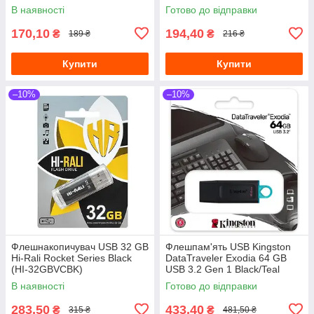
В наявності
Готово до відправки
170,10
194,40
₴
₴
189 ₴
216 ₴
Купити
Купити
–10%
–10%
Флешнакопичувач USB 32 GB
Флешпам'ять USB Kingston
Hi-Rali Rocket Series Black
DataTraveler Exodia 64 GB
(HI-32GBVCBK)
USB 3.2 Gen 1 Black/Teal
(DTX/64GB)
В наявності
Готово до відправки
283,50
433,40
₴
₴
315 ₴
481,50 ₴