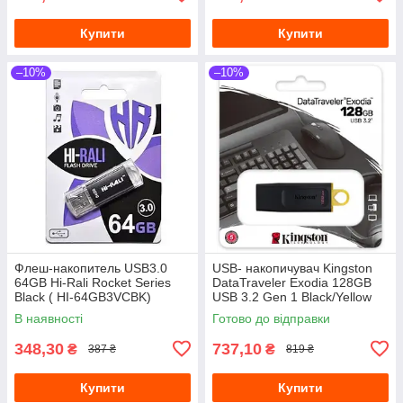
Купити
Купити
–10%
–10%
Флеш-накопитель USB3.0
USB- накопичувач Kingston
64GB Hi-Rali Rocket Series
DataTraveler Exodia 128GB
Black ( HI-64GB3VCBK)
USB 3.2 Gen 1 Black/Yellow
(DTX/128GB)
В наявності
Готово до відправки
348,30
737,10
₴
₴
387 ₴
819 ₴
Купити
Купити