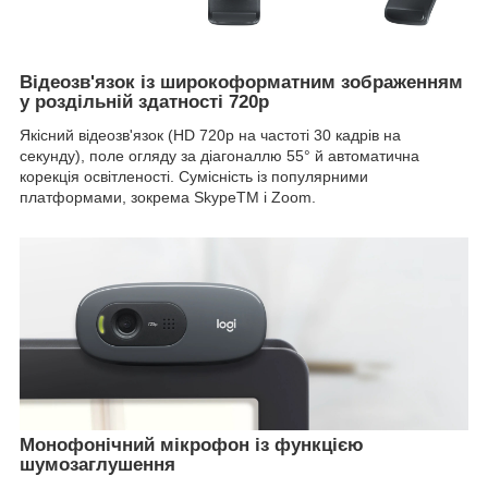
Відеозв'язок із широкоформатним зображенням
у роздільній здатності 720p
Якісний відеозв'язок (HD 720p на частоті 30 кадрів на
секунду), поле огляду за діагоналлю 55° й автоматична
корекція освітленості. Сумісність із популярними
платформами, зокрема SkypeTM і Zoom.
Монофонічний мікрофон із функцією
шумозаглушення