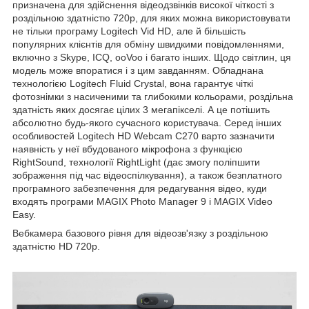
призначена для здійснення відеодзвінків високої чіткості з
роздільною здатністю 720p, для яких можна використовувати
не тільки програму Logitech Vid HD, але й більшість
популярних клієнтів для обміну швидкими повідомленнями,
включно з Skype, ICQ, ooVoo і багато інших. Щодо світлин, ця
модель може впоратися і з цим завданням. Обладнана
технологією Logitech Fluid Crystal, вона гарантує чіткі
фотознімки з насиченими та глибокими кольорами, роздільна
здатність яких досягає цілих 3 мегапікселі. А це потішить
абсолютно будь-якого сучасного користувача. Серед інших
особливостей Logitech HD Webcam C270 варто зазначити
наявність у неї вбудованого мікрофона з функцією
RightSound, технології RightLight (дає змогу поліпшити
зображення під час відеоспілкування), а також безплатного
програмного забезпечення для редагування відео, куди
входять програми MAGIX Photo Manager 9 і MAGIX Video
Easy.
Вебкамера базового рівня для відеозв'язку з роздільною
здатністю HD 720p.