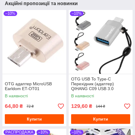
Акційні пропозиції та новинки
–10%
–10%
OTG USB To Type-C
OTG адаптер MicroUSB
Перехідник (адаптер)
Earldom ET-OT01
QIHANG C09 USB 3.0
В наявності
В наявності
64,80
129,60
₴
₴
72 ₴
144 ₴
Купити
Купити
РАСПРОДАЖА
–10%
–10%