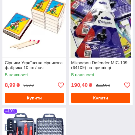
Сірники Українська сірникова
Мікрофон Defender MIC-109
фабрика 10 шт./пач.
(64109) на прищіпці
В наявності
В наявності
8,99
190,40
₴
₴
9,99 ₴
211,50 ₴
Купити
Купити
–10%