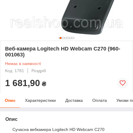
Веб-камера Logitech HD Webcam C270 (960-
001063)
Немає в наявності
Код: 1781
Роздріб
1 681,90
₴
Опис
Характеристики
Доставка
Оплата
Умови п
Опис
Сучасна вебкамера Logitech HD Webcam C270