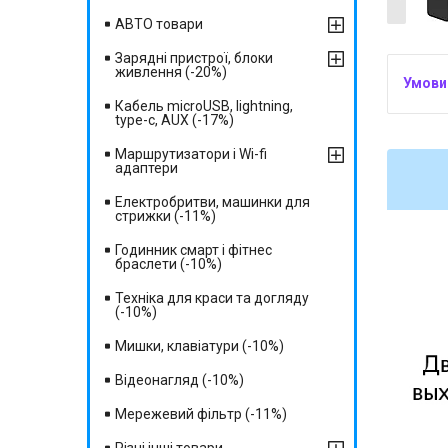
АВТО товари
Зарядні пристрої, блоки
живлення (-20%)
Кабель microUSB, lightning,
type-c, AUX (-17%)
Маршрутизатори і Wi-fi
адаптери
Електробритви, машинки для
стрижки (-11%)
Годинник смарт і фітнес
браслети (-10%)
Техніка для краси та догляду
(-10%)
Мишки, клавіатури (-10%)
Відеонагляд (-10%)
Мережевий фільтр (-11%)