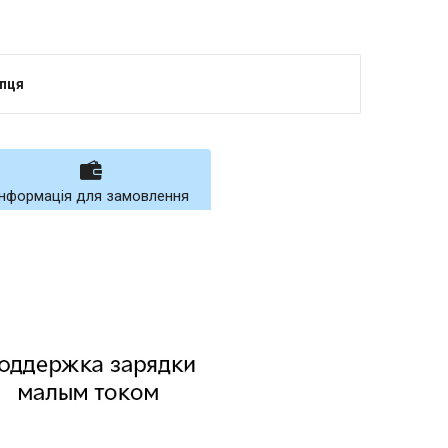
упця
Інформація для замовлення