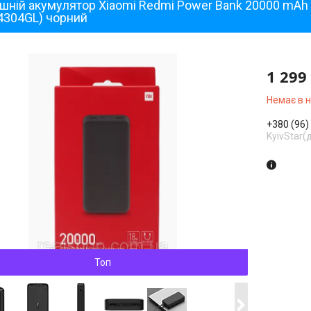
шній акумулятор Xiaomi Redmi Power Bank 20000 mAh
4304GL) чорний
1 299
Немає в 
+380 (96)
KyivStar(
Топ