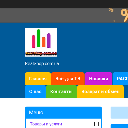
RealShop.com.ua
Главная
Всё для ТВ
Новинки
РАС
О нас
Контакты
Возврат и обмен
Товары и услуги