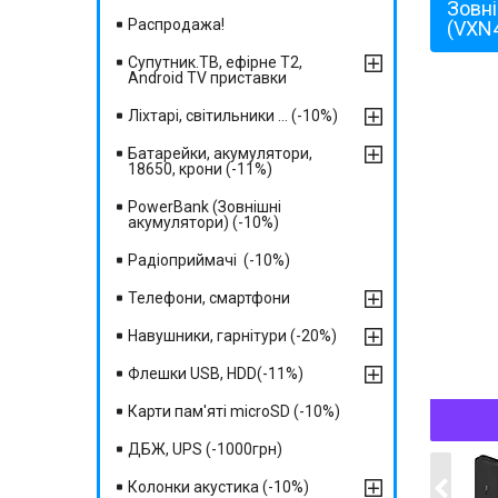
Зовні
Распродажа!
(VXN
Супутник.ТВ, ефірне Т2,
Android TV приставки
Ліхтарі, світильники ... (-10%)
Батарейки, акумулятори,
18650, крони (-11%)
PowerBank (Зовнішні
акумулятори) (-10%)
Радіоприймачі (-10%)
Телефони, смартфони
Навушники, гарнітури (-20%)
Флешки USB, HDD(-11%)
Карти пам'яті microSD (-10%)
ДБЖ, UPS (-1000грн)
Колонки акустика (-10%)