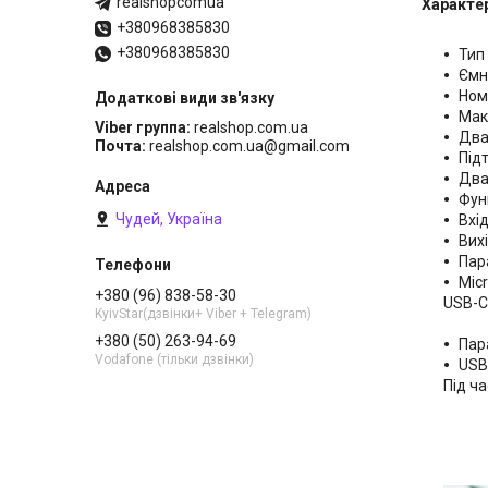
realshopcomua
Характе
+380968385830
+380968385830
Тип
Ємн
Номі
Мак
Viber группа
realshop.com.ua
Два
Почта
realshop.com.ua@gmail.com
Під
Два
Фун
Чудей, Україна
Вхі
Вихі
Пар
Micr
+380 (96) 838-58-30
USB-C:
KyivStar(дзвінки+ Viber + Telegram)
+380 (50) 263-94-69
Пар
Vodafone (тільки дзвінки)
USB-
Під ча