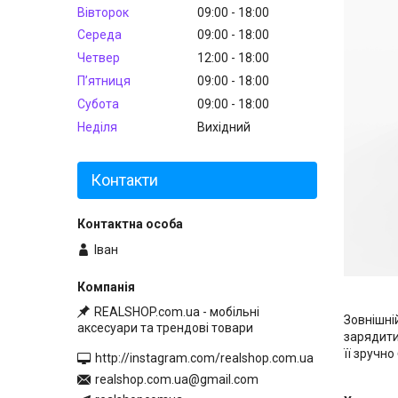
Вівторок
09:00
18:00
Середа
09:00
18:00
Четвер
12:00
18:00
Пʼятниця
09:00
18:00
Субота
09:00
18:00
Неділя
Вихідний
Контакти
Іван
REALSHOP.com.ua - мобільні
Зовнішні
аксесуари та трендові товари
зарядити
її зручно
http://instagram.com/realshop.com.ua
realshop.com.ua@gmail.com