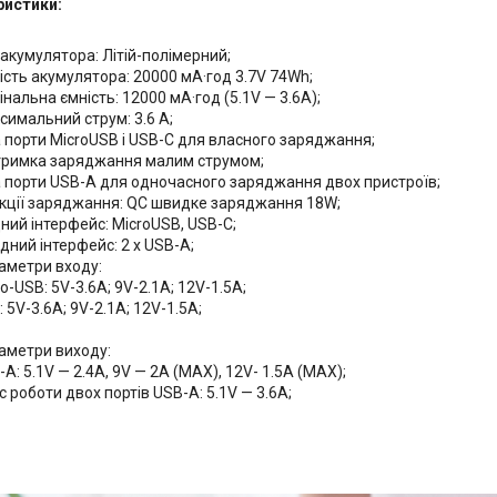
ристики:
 акумулятора: Літій-полімерний;
ість акумулятора: 20000 мА·год 3.7V 74Wh;
нальна ємність: 12000 мА·год (5.1V — 3.6А);
симальний струм: 3.6 А;
 порти MicroUSB і USB-C для власного заряджання;
тримка заряджання малим струмом;
 порти USB-A для одночасного заряджання двох пристроїв;
кції заряджання: QC швидке заряджання 18W;
дний інтерфейс: MicroUSB, USB-C;
дний інтерфейс: 2 х USB-A;
аметри входу:
o-USB: 5V-3.6A; 9V-2.1A; 12V-1.5A;
 5V-3.6A; 9V-2.1A; 12V-1.5A;
аметри виходу:
A: 5.1V — 2.4А, 9V — 2A (MAX), 12V- 1.5А (MAX);
с роботи двох портів USB-A: 5.1V — 3.6А;