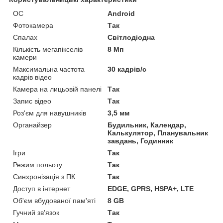
ОС
Android
Фотокамера
Так
Спалах
Світлодіодна
Кількість мегапікселів
8 Мп
камери
Максимальна частота
30 кадрів/с
кадрів відео
Камера на лицьовій панелі
Так
Запис відео
Так
Роз'єм для навушників
3,5 мм
Органайзер
Будильник, Календар,
Калькулятор, Планувальник
завдань, Годинник
Ігри
Так
Режим польоту
Так
Синхронізація з ПК
Так
Доступ в інтернет
EDGE, GPRS, HSPA+, LTE
Об'єм вбудованої пам'яті
8 GB
Гучний зв'язок
Так