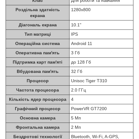
Клас
Для роботи та навчання
Роздільна здатність
1280x800
екрана
Діагональ екрана
10.1"
Тип матриці
IPS
Операційна система
Android 11
Оперативна пам'ять
3 Гб
Підтримка карт пам'яті
до 128 Гб
Вбудована пам'ять
32 Гб
Процесор
Unisoc Tiger T310
Частота процесора
2.0 ГГц
Кількість ядер процесора
4
Графічний процесор
PowerVR GT7200
Основна камера
5 Мп
Фронтальна камера
2 Мп
Бездротові технології
Bluetooth, Wi-Fi, A-GPS,