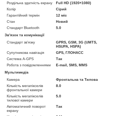
Роздільна здатність екрану
Full HD (1920×1080)
Колір
Сірий
Гарантійний термін
12 міс
Стан
Новий
Стандарт Bluetooth
5.0
Зв'язок та комунікації
Стандарт зв'язку
GPRS, GSM, 3G (UMTS,
HSUPA, HSPA)
Супутникова навігація
GPS, ГЛОНАСС
Система A-GPS
Так
Робота з повідомленнями
E-mail, SMS, MMS
Мультимедіа
Камера
Фронтальна та Тилова
Кількість мегапікселів
8.0
фронтальної камери
Кількість мегапікселів
5.0
тилової камери
Автоматичний поворот
Так
екрану