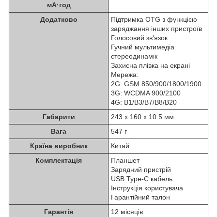
мА·год
Додатково
Підтримка OTG з функцією
заряджання інших пристроїв
Голосовий зв'язок
Гучний мультимедіа
стереодинамік
Захисна плівка на екрані
Мережа:
2G: GSM 850/900/1800/1900
3G: WCDMA 900/2100
4G: B1/B3/B7/B8/B20
Габарити
243 х 160 х 10.5 мм
Вага
547 г
Країна виробник
Китай
Комплектація
Планшет
Зарядний пристрій
USB Type-C кабель
Інструкція користувача
Гарантійний талон
Гарантія
12 місяців