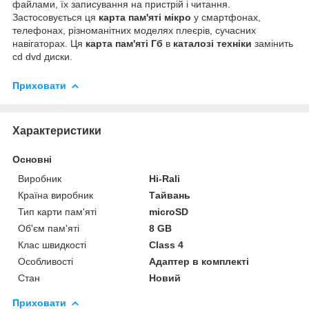
файлами, їх записування на пристрій і читання.
Застосовується ця
карта пам'яті мікро
у смартфонах,
телефонах, різноманітних моделях плеєрів, сучасних
навігаторах. Ця
карта пам'яті Гб
в
каталозі техніки
замінить
cd dvd диски.
Приховати
Характеристики
Основні
Виробник
Hi-Rali
Країна виробник
Тайвань
Тип карти пам'яті
microSD
Об'єм пам'яті
8 GB
Клас швидкості
Class 4
Особливості
Адаптер в комплекті
Стан
Новий
Приховати