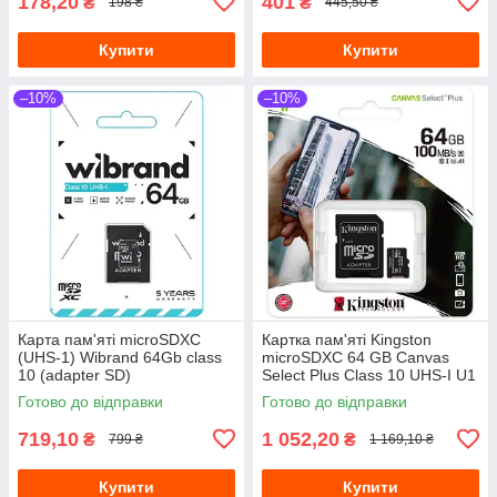
178,20
401
₴
₴
198 ₴
445,50 ₴
Купити
Купити
–10%
–10%
Карта пам'яті microSDXC
Картка пам'яті Kingston
(UHS-1) Wibrand 64Gb class
microSDXC 64 GB Canvas
10 (adapter SD)
Select Plus Class 10 UHS-I U1
(WICDXU1/64GB-A)
+ SD-адаптер (SDCS2/64GB)
Готово до відправки
Готово до відправки
719,10
1 052,20
₴
₴
799 ₴
1 169,10 ₴
Купити
Купити