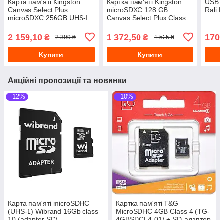
Карта пам'яті Kingston
Картка пам'яті Kingston
USB 
Canvas Select Plus
microSDXC 128 GB
Rali
microSDXC 256GB UHS-I
Canvas Select Plus Class
U1 + SD-адаптер
10 UHS-I U1 + SD-адаптер
(SDCS2/256GB)
(SDCS/128GB)
2 159,10
1 372,50
170
₴
₴
2 399 ₴
1 525 ₴
Купити
Купити
Акційні пропозиції та новинки
–12%
–10%
Карта пам'яті microSDHC
Картка пам'яті T&G
(UHS-1) Wibrand 16Gb class
MicroSDHC 4GB Class 4 (TG-
10 (adapter SD)
4GBSDCL4-01) + SD-адаптер