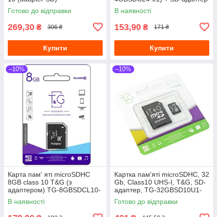
(WICDHU1/16GB-A)
Готово до відправки
В наявності
269,30
153,90
₴
₴
306 ₴
171 ₴
Купити
Купити
–10%
–10%
Карта пам' яті microSDHC
Картка пам'яті microSDHC, 32
8GB class 10 T&G (з
Gb, Class10 UHS-I, T&G, SD-
адаптером) TG-8GBSDCL10-
адаптер, TG-32GBSD10U1-
01
01
В наявності
Готово до відправки