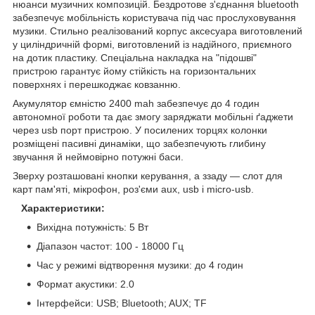
нюанси музичних композицій. Бездротове з'єднання bluetooth
забезпечує мобільність користувача під час прослуховування
музики. Стильно реалізований корпус аксесуара виготовлений
у циліндричній формі, виготовлений із надійного, приємного
на дотик пластику. Спеціальна накладка на "підошві"
пристрою гарантує йому стійкість на горизонтальних
поверхнях і перешкоджає ковзанню.
Акумулятор ємністю 2400 mah забезпечує до 4 годин
автономної роботи та дає змогу заряджати мобільні ґаджети
через usb порт пристрою. У посилених торцях колонки
розміщені пасивні динаміки, що забезпечують глибину
звучання й неймовірно потужні баси.
Зверху розташовані кнопки керування, а ззаду — слот для
карт пам'яті, мікрофон, роз'єми aux, usb і micro-usb.
Характеристики:
Вихідна потужність: 5 Вт
Діапазон частот: 100 - 18000 Гц
Час у режимі відтворення музики: до 4 годин
Формат акустики: 2.0
Інтерфейси: USB; Bluetooth; AUX; TF