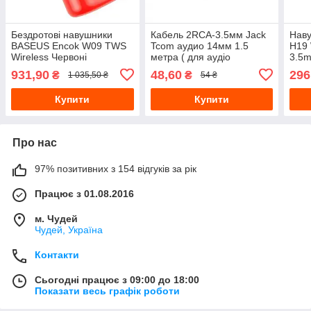
Бездротові навушники
Кабель 2RCA-3.5мм Jack
Наву
BASEUS Encok W09 TWS
Tcom аудио 14мм 1.5
H19 
Wireless Червоні
метра ( для аудіо
3.5
апаратури, колонок)
931,90
48,60
296
₴
₴
1 035,50 ₴
54 ₴
Купити
Купити
Про нас
97% позитивних з 154 відгуків за рік
Працює з 01.08.2016
м. Чудей
Чудей, Україна
Контакти
Сьогодні працює з 09:00 до 18:00
Показати весь графік роботи