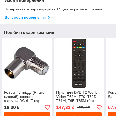
Умови повернення
Повернення товару впродовж 14 днів за рахунок покупця
Всі умови повернення
Подібні товари компанії
Роз'єм ТВ гніздо (F тато
Пульт для DVB-T2 World
Кому
кутовий) конектор-
Vision T62M, T70, T62D,
Sat-
закрутка RG-6 (F-ка)
T61M, T65, T65M (без
логотипа)
18,30
147,32
67,
₴
₴
188,87 ₴