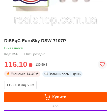
DiSEqC EuroSky DSW-7107P
В наявності
Код: 356
Опт і роздріб
116,10
₴
130,50 ₴
Економія
14.40 ₴
Залишилось
1 день
112,50 ₴
від 5 шт.
Купити
або