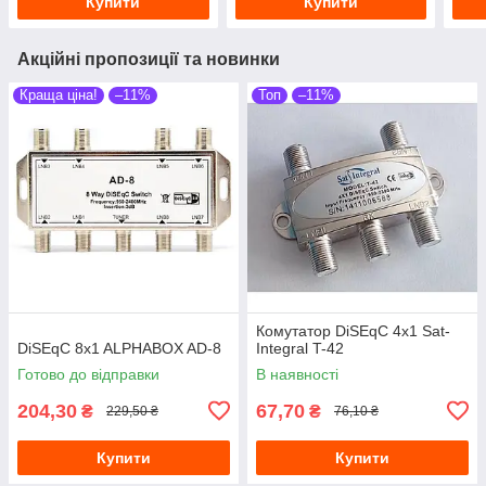
Купити
Купити
Акційні пропозиції та новинки
Краща ціна!
–11%
Топ
–11%
Комутатор DiSEqC 4х1 Sat-
DiSEqC 8x1 ALPHABOX AD-8
Integral T-42
Готово до відправки
В наявності
204,30
67,70
₴
₴
229,50 ₴
76,10 ₴
Купити
Купити