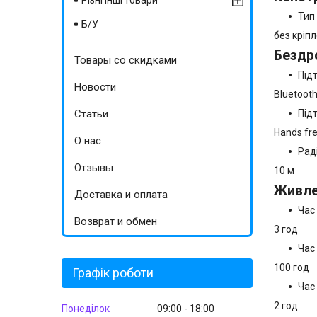
Різні інші товари
Тип
Б/У
без кріп
Бездр
Товары со скидками
Під
Новости
Bluetooth
Статьи
Під
Hands fr
О нас
Раді
Отзывы
10 м
Живле
Доставка и оплата
Час
Возврат и обмен
3 год
Час
100 год
Графік роботи
Час
2 год
Понеділок
09:00
18:00