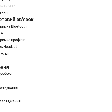
 кріплення
лення
отовий зв'язок
тримка Bluetooth
 4.0
тримка профілів
ee, Headset
ус дії
ння
 роботи
 очікування
 заряджання