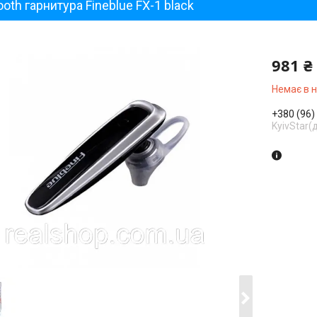
ooth гарнитура Fineblue FX-1 black
981 ₴
Немає в 
+380 (96)
KyivStar(