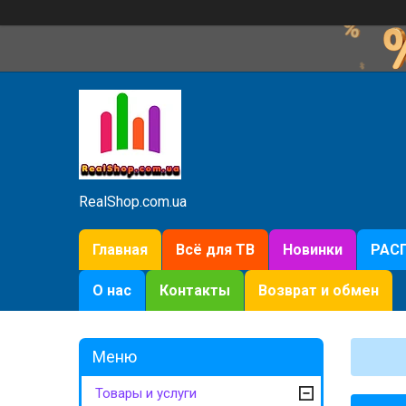
RealShop.com.ua
Главная
Всё для ТВ
Новинки
РАС
О нас
Контакты
Возврат и обмен
Товары и услуги