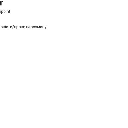
ї
ipoint
повісти/правити розмову