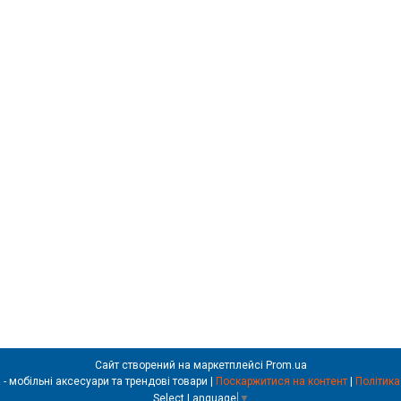
Сайт створений на маркетплейсі
Prom.ua
REALSHOP.com.ua - мобільні аксесуари та трендові товари |
Поскаржитися на контент
|
Політика
Select Language
▼