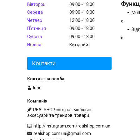
Функці
Вівторок
09:00
18:00
Середа
09:00
18:00
Mult
Четвер
12:00
18:00
є
Пʼятниця
09:00
18:00
Від
Субота
09:00
18:00
є
Неділя
Вихідний
Контакти
Іван
REALSHOP.com.ua - мобільні
аксесуари та трендові товари
http://instagram.com/realshop.com.ua
realshop.com.ua@gmail.com