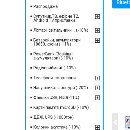
Bluet
Распродажа!
Супутник.ТВ, ефірне Т2,
Android TV приставки
Ліхтарі, світильники ... (-10%)
Батарейки, акумулятори,
18650, крони (-11%)
PowerBank (Зовнішні
акумулятори) (-10%)
Радіоприймачі (-10%)
Телефони, смартфони
Навушники, гарнітури (-20%)
Флешки USB, HDD(-11%)
Карти пам'яті microSD (-10%)
ДБЖ, UPS (-1000грн)
Колонки акустика (-10%)