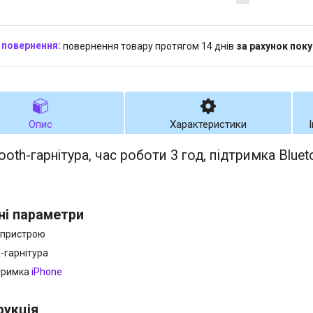
повернення товару протягом 14 днів
за рахунок пок
Опис
Характеристики
oth-гарнітура, час роботи 3 год, підтримка Blueto
ні параметри
 пристрою
h-гарнітура
тримка
iPhone
рукція