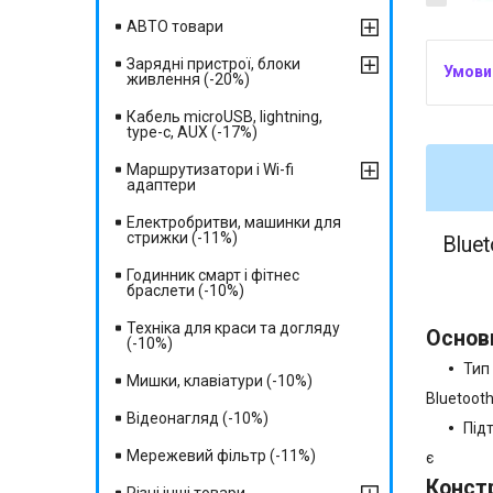
АВТО товари
Зарядні пристрої, блоки
живлення (-20%)
Кабель microUSB, lightning,
type-c, AUX (-17%)
Маршрутизатори і Wi-fi
адаптери
Електробритви, машинки для
стрижки (-11%)
Blueto
Годинник смарт і фітнес
браслети (-10%)
Техніка для краси та догляду
Основ
(-10%)
Тип
Мишки, клавіатури (-10%)
Bluetoot
Відеонагляд (-10%)
Під
Мережевий фільтр (-11%)
є
Конст