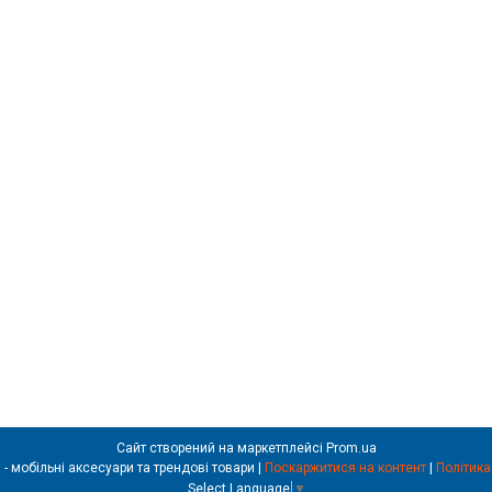
Сайт створений на маркетплейсі
Prom.ua
REALSHOP.com.ua - мобільні аксесуари та трендові товари |
Поскаржитися на контент
|
Політика
Select Language
▼