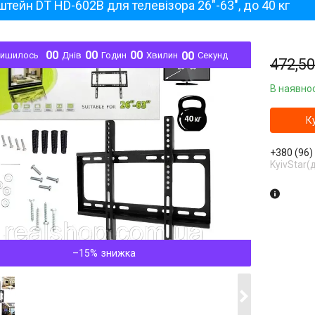
тейн DT HD-602B для телевізора 26"-63", до 40 кг
0
0
0
0
0
0
0
0
лишилось
Днів
Годин
Хвилин
Секунд
472,50
В наявнос
К
+380 (96)
KyivStar(
–15%