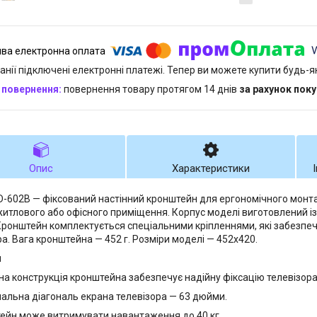
анії підключені електронні платежі. Тепер ви можете купити будь-
повернення товару протягом 14 днів
за рахунок пок
Опис
Характеристики
D-602B — фіксований настінний кронштейн для ергономічного монт
 житлового або офісного приміщення. Корпус моделі виготовлений із
Кронштейн комплектується спеціальними кріпленнями, які забезпеч
ра. Вага кронштейна — 452 г. Розміри моделі — 452х420.
и
на конструкція кронштейна забезпечує надійну фіксацію телевізора
альна діагональ екрана телевізора — 63 дюйми.
ейн може витримувати навантаження до 40 кг.