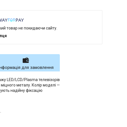
який товар не покидаючи сайту.
упця
Інформація для замовлення
ажу LED/LCD/Plasma телевізорів
 міцного металу. Колір моделі —
ують надійну фіксацію
.