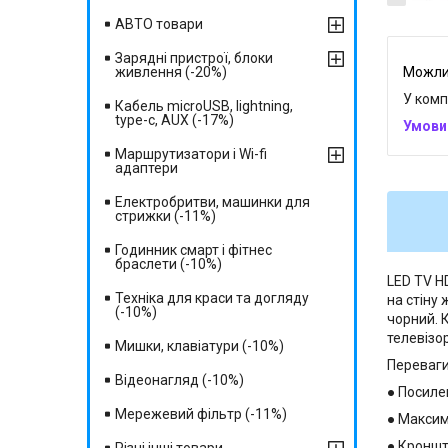
АВТО товари
Зарядні пристрої, блоки
живлення (-20%)
У комп
Кабель microUSB, lightning,
type-c, AUX (-17%)
Маршрутизатори і Wi-fi
адаптери
Електробритви, машинки для
стрижки (-11%)
Годинник смарт і фітнес
браслети (-10%)
LED TV H
Техніка для краси та догляду
на стіну
(-10%)
чорний. 
телевізо
Мишки, клавіатури (-10%)
Переваг
Відеонагляд (-10%)
● Посиле
Мережевий фільтр (-11%)
● Максим
● Кроншт