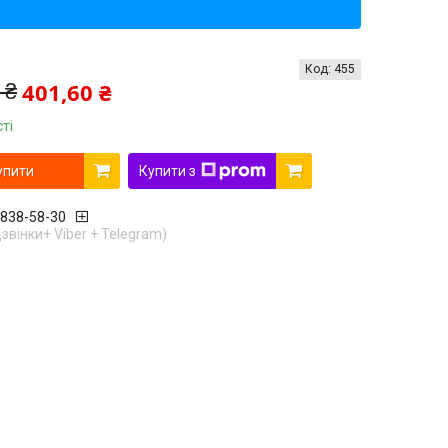
Код:
455
401,60 ₴
 ₴
ті
упити
Купити з
 838-58-30
дзвінки+ Viber + Telegram)