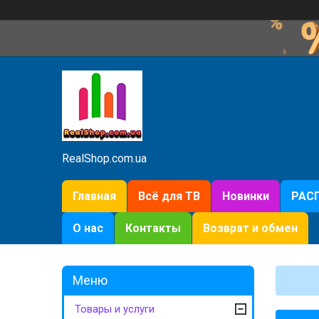
RealShop.com.ua
Главная
Всё для ТВ
Новинки
РАС
О нас
Контакты
Возврат и обмен
Товары и услуги