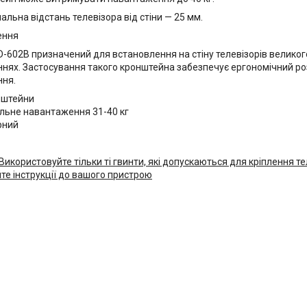
альна відстань телевізора від стіни — 25 мм.
ення
D-602B призначений для встановлення на стіну телевізорів великого
нях. Застосування такого кронштейна забезпечує ергономічний ро
ння.
нштейни
ьне навантаження 31-40 кг
рний
Використовуйте тільки ті гвинти, які допускаються для кріплення т
те інструкції до вашого пристрою