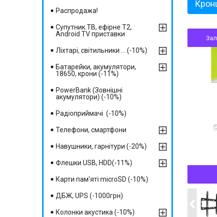
Кронш
Распродажа!
Супутник.ТВ, ефірне Т2,
Android TV приставки
За
Ліхтарі, світильники ... (-10%)
Батарейки, акумулятори,
18650, крони (-11%)
PowerBank (Зовнішні
акумулятори) (-10%)
Радіоприймачі (-10%)
Телефони, смартфони
Навушники, гарнітури (-20%)
Флешки USB, HDD(-11%)
Карти пам'яті microSD (-10%)
ДБЖ, UPS (-1000грн)
Колонки акустика (-10%)