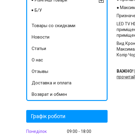
Різні інші товари
● Максим
Б/У
Признач
LED TV H
Товары со скидками
приміщен
приміще
Новости
Вид Кро
Статьи
Максимал
Колір Чо
О нас
Отзывы
ВАЖНО!
прочитай
Доставка и оплата
Возврат и обмен
Графік роботи
Понеділок
09:00
18:00