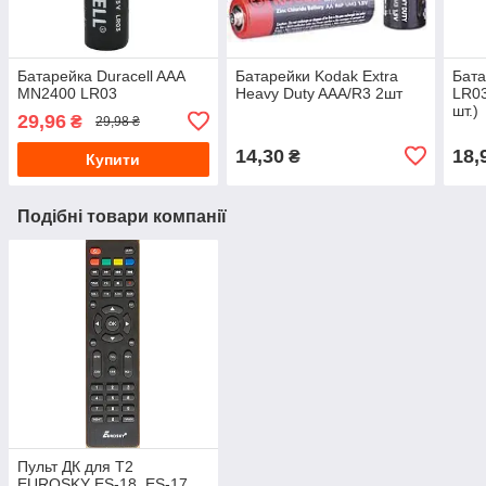
Батарейка Duracell AAA
Батарейки Kodak Extra
Бата
MN2400 LR03
Heavy Duty AAA/R3 2шт
LR03
шт.)
29,96
₴
29,98 ₴
14,30
18,
₴
Купити
Подібні товари компанії
Пульт ДК для Т2
EUROSKY ES-18, ES-17,