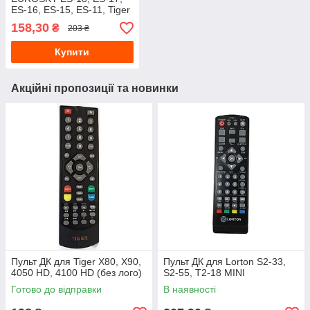
ES-16, ES-15, ES-11, Tiger
IPTV, Q-148, T530 плоский
158,30
₴
203 ₴
Купити
Акційні пропозиції та новинки
Пульт ДК для Tiger X80, X90,
Пульт ДК для Lorton S2-33,
4050 HD, 4100 HD (без лого)
S2-55, T2-18 MINI
Готово до відправки
В наявності