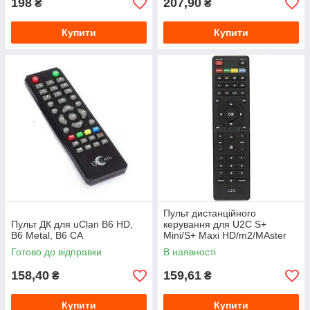
198
207,90
₴
₴
Купити
Купити
Пульт дистанційного
Пульт ДК для uClan B6 HD,
керування для U2C S+
B6 Metal, B6 CA
Mini/S+ Maxi HD/m2/MAster
Готово до відправки
В наявності
158,40
159,61
₴
₴
Купити
Купити