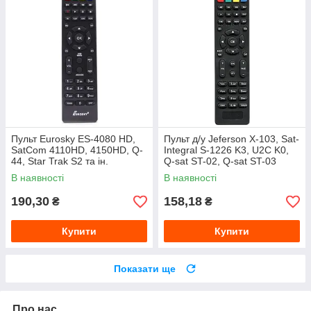
Пульт Eurosky ES-4080 HD,
Пульт д/у Jeferson X-103, Sat-
SatCom 4110HD, 4150HD, Q-
Integral S-1226 K3, U2C K0,
44, Star Trak S2 та ін.
Q-sat ST-02, Q-sat ST-03
В наявності
В наявності
190,30
158,18
₴
₴
Купити
Купити
Показати ще
Про нас