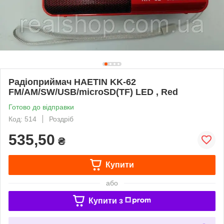
Радіоприймач HAETIN KK-62
FM/AM/SW/USB/microSD(TF) LED , Red
Готово до відправки
Код: 514
Роздріб
535,50
₴
Купити
або
Купити з