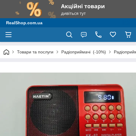
RealShop.com.ua
Товари та послуги
Радіоприймачі (-10%)
Радіоприй