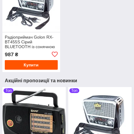
Радіоприймач Golon RX-
BT455S Сірий
BLUETOOTH із сонячною
панеллю + ліхтарик
987
₴
FM/AM/SW/USB/microSD
RX-BT456S
Купити
Акційні пропозиції та новинки
Топ
Топ