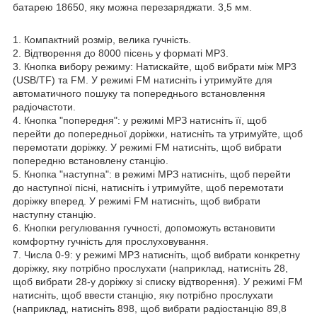
батарею 18650, яку можна перезаряджати. 3,5 мм.
1. Компактний розмір, велика гучність.
2. Відтворення до 8000 пісень у форматі МР3.
3. Кнопка вибору режиму: Натискайте, щоб вибрати між MP3
(USB/TF) та FM. У режимі FM натисніть і утримуйте для
автоматичного пошуку та попереднього встановлення
радіочастоти.
4. Кнопка "попередня": у режимі МРЗ натисніть її, щоб
перейти до попередньої доріжки, натисніть та утримуйте, щоб
перемотати доріжку. У режимі FM натисніть, щоб вибрати
попередню встановлену станцію.
5. Кнопка "наступна": в режимі МРЗ натисніть, щоб перейти
до наступної пісні, натисніть і утримуйте, щоб перемотати
доріжку вперед. У режимі FM натисніть, щоб вибрати
наступну станцію.
6. Кнопки регулювання гучності, допоможуть встановити
комфортну гучність для прослуховування.
7. Числа 0-9: у режимі МРЗ натисніть, щоб вибрати конкретну
доріжку, яку потрібно прослухати (наприклад, натисніть 28,
щоб вибрати 28-у доріжку зі списку відтворення). У режимі FM
натисніть, щоб ввести станцію, яку потрібно прослухати
(наприклад, натисніть 898, щоб вибрати радіостанцію 89,8