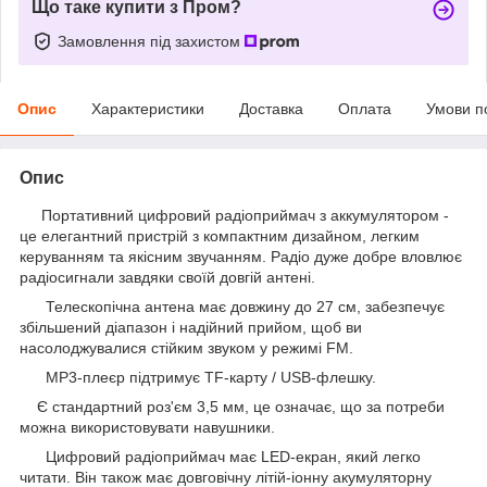
Що таке купити з Пром?
Замовлення під захистом
Опис
Характеристики
Доставка
Оплата
Умови п
Опис
Портативний цифровий радіоприймач з аккумулятором -
це елегантний пристрій з компактним дизайном, легким
керуванням та якісним звучанням. Радіо дуже добре вловлює
радіосигнали завдяки своїй довгій антені.
Телескопічна антена має довжину до 27 см, забезпечує
збільшений діапазон і надійний прийом, щоб ви
насолоджувалися стійким звуком у режимі FM.
MP3-плеєр підтримує TF-карту / USB-флешку.
Є стандартний роз'єм 3,5 мм, це означає, що за потреби
можна використовувати навушники.
Цифровий радіоприймач має LED-екран, який легко
читати. Він також має довговічну літій-іонну акумуляторну