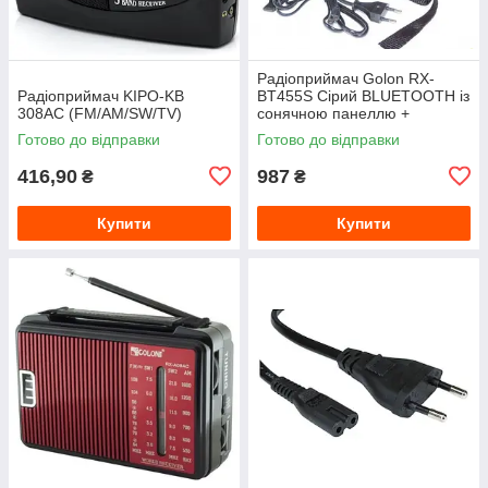
Радіоприймач Golon RX-
Радіоприймач KIPO-KB
BT455S Сірий BLUETOOTH із
308AC (FM/AM/SW/TV)
сонячною панеллю +
ліхтарик
Готово до відправки
Готово до відправки
FM/AM/SW/USB/microSD RX-
BT456S
416,90
987
₴
₴
Купити
Купити