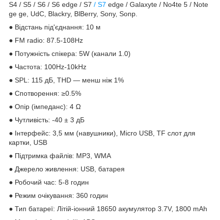
S4 / S5 / S6 / S6 edge / S7
/ S7
edge / Galaxyte / No4te 5 / Note
ge ge, UdC, Blackry, BlBerry, Sony, Sonp.
● Відстань під'єднання: 10 м
● FM radio: 87.5-108Hz
● Потужність спікера: 5W (канали 1.0)
● Частота: 100Hz-10kHz
● SPL: 115 дБ, THD — менш ніж 1%
● Спотворення: ≥0.5%
● Опір (імпеданс): 4 Ω
● Чутливість: -40 ± 3 дБ
● Інтерфейс: 3,5 мм (навушники), Micro USB, TF слот для
картки, USB
● Підтримка файлів: MP3, WMA
● Джерело живлення: USB, батарея
● Робочий час: 5-8 годин
● Режим очікування: 360 годин
● Тип батареї: Літій-іонний 18650 акумулятор 3.7V, 1800 mAh