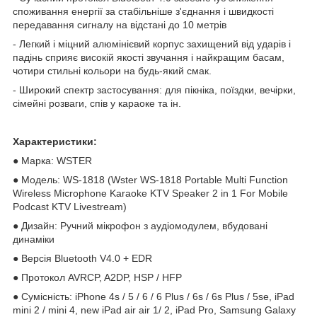
споживання енергії за стабільніше з'єднання і швидкості
передавання сигналу на відстані до 10 метрів
- Легкий і міцний алюмінієвий корпус захищений від ударів і
падінь сприяє високій якості звучання і найкращим басам,
чотири стильні кольори на будь-який смак.
- Широкий спектр застосування: для пікніка, поїздки, вечірки,
сімейні розваги, спів у караоке та ін.
Характеристики:
● Марка: WSTER
● Модель: WS-1818 (Wster WS-1818 Portable Multi Function
Wireless Microphone Karaoke KTV Speaker 2 in 1 For Mobile
Podcast KTV Livestream)
● Дизайн: Ручний мікрофон з аудіомодулем, вбудовані
динаміки
● Версія Bluetooth V4.0 + EDR
● Протокол AVRCP, A2DP, HSP / HFP
● Сумісність: iPhone 4s / 5 / 6 / 6 Plus / 6s / 6s Plus / 5se, iPad
mini 2 / mini 4, new iPad air air 1/ 2, iPad Pro, Samsung Galaxy