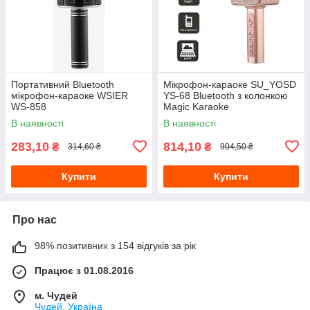
Портативний Bluetooth
Мікрофон-караоке SU_YOSD
мікрофон-караоке WSIER
YS-68 Bluetooth з колонкою
WS-858
Magic Karaoke
В наявності
В наявності
283,10
814,10
₴
₴
314,60 ₴
904,50 ₴
Купити
Купити
Про нас
98% позитивних з 154 відгуків за рік
Працює з 01.08.2016
м. Чудей
Чудей, Україна