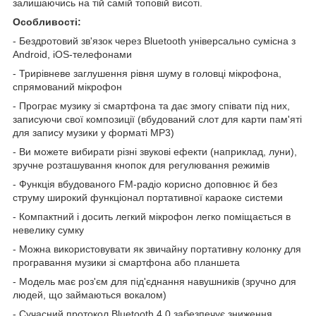
залишаючись на тій самій топовій висоті.
Особливості:
- Бездротовий зв'язок через Bluetooth універсально сумісна з
Android, iOS-телефонами
- Трирівневе заглушення рівня шуму в головці мікрофона,
спрямований мікрофон
- Програє музику зі смартфона та дає змогу співати під них,
записуючи свої композиції (вбудований слот для карти пам'яті
для запису музики у форматі MP3)
- Ви можете вибирати різні звукові ефекти (наприклад, луни),
зручне розташування кнопок для регулювання режимів
- Функція вбудованого FM-радіо корисно доповнює й без
струму широкий функціонал портативної караоке системи
- Компактний і досить легкий мікрофон легко поміщається в
невелику сумку
- Можна використовувати як звичайну портативну колонку для
програвання музики зі смартфона або планшета
- Модель має роз'єм для під'єднання навушників (зручно для
людей, що займаються вокалом)
- Сучасний протокол Bluetooth 4.0 забезпечує зниження