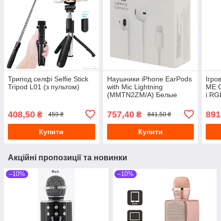
Трипод селфі Selfie Stick
Наушники iPhone EarPods
Ігро
Tripod L01 (з пультом)
with Mic Lightning
ME 
(MMTN2ZM/A) Белые
і RG
408,50
757,40
891
₴
₴
459 ₴
841,50 ₴
Купити
Купити
Акційні пропозиції та новинки
–10%
–10%