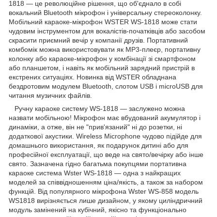
1818 — це революційне рішення, що об'єднало в собі
вокальний Bluetooth мікрофон і універсальну стереоколонку.
Мобільний караоке-мікрофон WSTER WS-1818 може стати
чудовим інструментом для вокалістів-початківців або засобом
скрасити приємний вечір у компанії друзів. Портативний
комбомік можна використовувати як MP3-плеєр, портативну
колонку або караоке-мікрофон у комбінації зі смартфоном
або планшетом, і навіть як мобільний зарядний пристрій в
екстрених ситуаціях. Новинка від WSTER обладнана
бездротовим модулем Bluetooth, слотом USB і microUSB для
читання музичних файлів.
Ручну караоке систему WS-1818 — заслужено можна
назвати мобільною! Мікрофон має вбудований акумулятор і
динаміки, а отже, він не "прив'язаний" ні до розетки, ні
додаткової акустики. Wireless Microphone чудово підійде для
домашнього використання, як подарунок дитині або для
професійної експлуатації, що веде на свято/вечірку або інше
свято. Зазначена гідно багатьма покупцями портативна
караоке система Wster WS-1818 — одна з найкращих
моделей за співвідношенням ціна/якість, а також за набором
функцій. Від популярного мікрофона Wster WS-858 модель
WS1818 вирізняється лише дизайном, у якому циліндричний
модуль замінений на кубічний, якісно та функціонально