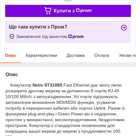
Купити з
Що таке купити з Пром?
Замовлення під захистом
Опис
Характеристики
Доставка
Оплата
Умови п
Опис
Комутатор
Netis ST3108S
Fast Ethernet дає змогу легко
розширити дротову мережу за допомогою 8 портів RJ-45
10/100 Мбіт/с з автоузгодженням. Усі порти підтримують
автоматичне визначення MDI/MDIX функцію, усуваючи
потребу в перехресних кабелях або портах Uplink. Разом із
функціями plug-and-play і Green Power він є недорогим,
простим у використанні, високопродуктивним, бездротовим
пристроєм. Комутатор є стандартним оновленням для
покращень вашої мережі до мережі з продуктивністю 100