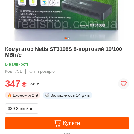
Комутатор Netis ST3108S 8-портовий 10/100
Мбіт/с
В наявності
Код: 791
Опт і роздріб
347
₴
349 ₴
Економія
2 ₴
Залишилось
14 днів
339 ₴
від 5 шт.
Купити
або