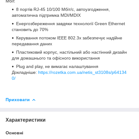
Мбіт.
8 портів RJ-45 10/100 Мбіт/с, автоузгодження,
автоматична підтримка MDI/MDIX
Енергозбереження завдяки технології Green Ethernet
становить до 70%
Керування потоком IEEE 802.3x забезпечує надійне
передавання даних
Пластиковий корпус, настільний або настінний дизайн
для домашнього та офісного використання
Plug and play, не вимагає налаштування
Докладніше:
https://rozetka.com.ua/netis_st3108s/p64134
0/
Приховати
Характеристики
Основні