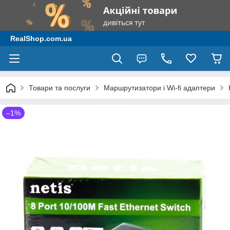
RealShop.com.ua
Товари та послуги
Маршрутизатори і Wi-fi адаптери
–1%