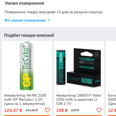
Умови повернення
Повернення товару впродовж 14 днів за рахунок покупця
Всі умови повернення
Подібні товари компанії
Аккумулятор AA R6 2100
Акумулятор 18650-P Videx
Бата
mAh GP ReCyko+ 1.2V
2200 mAh із захистом Li-
5000
(цена за 1 аккумулятор)
ION 3.7V
(Цін
min. 2000 mAh
124,87
198
12
₴
₴
141,90 ₴
220 ₴