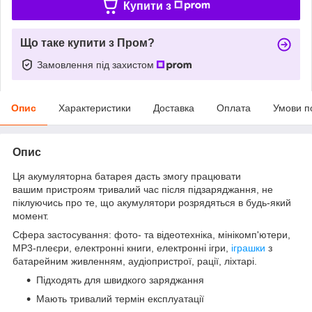
Купити з
Що таке купити з Пром?
Замовлення під захистом
Опис
Характеристики
Доставка
Оплата
Умови п
Опис
Ця акумуляторна батарея дасть змогу працювати
вашим пристроям тривалий час після підзаряджання, не
піклуючись про те, що акумулятори розрядяться в будь-який
момент.
Сфера застосування: фото- та відеотехніка, мінікомп'ютери,
MP3-плеєри, електронні книги, електронні ігри,
іграшки
з
батарейним живленням, аудіопристрої, рації, ліхтарі.
Підходять для швидкого заряджання
Мають тривалий термін експлуатації